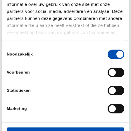
informatie over uw gebruik van onze site met onze
makkelijker is om financiering te verkrijgen.
partners voor social media, adverteren en analyse. Deze
Hiermee lekt Nederlandse kennis weg, verliezen
partners kunnen deze gegevens combineren met andere
we werkgelegenheid en bereiken innovatieve
informatie die u aan ze heeft verstrekt of die ze hebben
producten niet de maatschappij.
verzameld op basis van uw gebruik van hun services.
Toestemmingsselectie
Gaten overbruggen
Noodzakelijk
Met een nieuw op te zetten investeringsplatform
Voorkeuren
kunnen we een brug slaan tussen de publieke
regelingen en private investeerders. Met een
Statistieken
elegante tweetrapsraket kan het
investeringsplatform dit marktfalen aanpakken en
de financieringsgaten voor zowel start-ups als
Marketing
scale-ups dichten. Zo kan de sector blijven
werken aan innovatieve oplossingen voor onze