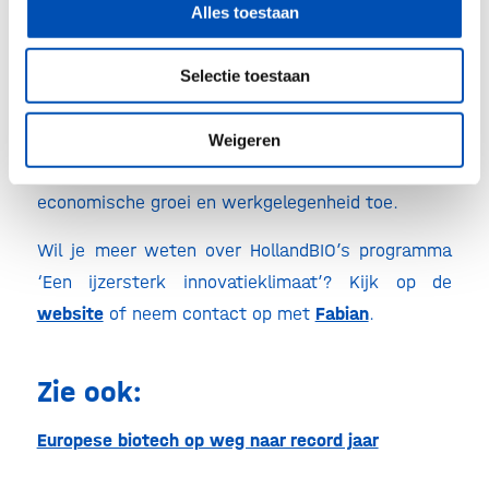
maatschappelijke uitdagingen op het gebied van
Alles toestaan
gezondheid en zorg. Bovendien krijgt daarmee
valorisatie van academische kennis een impuls,
Selectie toestaan
wordt de Nederlandse life sciences sector
competitiever op de internationale kapitaalmarkt
Weigeren
en neemt de bijdrage van life sciences aan
economische groei en werkgelegenheid toe.
Wil je meer weten over HollandBIO’s programma
‘Een ijzersterk innovatieklimaat’? Kijk op de
website
of neem contact op met
Fabian
.
Zie ook:
Europese biotech op weg naar record jaar