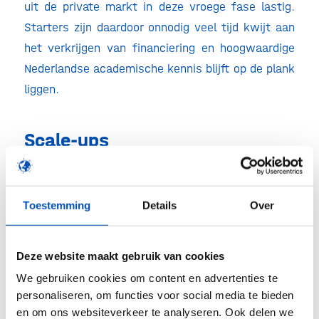
uit de private markt in deze vroege fase lastig.
Starters zijn daardoor onnodig veel tijd kwijt aan
het verkrijgen van financiering en hoogwaardige
Nederlandse academische kennis blijft op de plank
liggen.
Scale-ups
Na de preklinische proof of principle, is het zaak
om klinische proof of concept aan te tonen. Maar
Toestemming
Details
Over
juist in deze scale-up fase stranden bedrijven
vaak in de Valley of Death. Het verkrijgen van
vervolgfinanciering loopt vertraging op of mislukt,
Deze website maakt gebruik van cookies
waardoor de productontwikkeling lange tijd stil
We gebruiken cookies om content en advertenties te
staat of het bedrijf zelfs omvalt. Andere bedrijven
personaliseren, om functies voor social media te bieden
en om ons websiteverkeer te analyseren. Ook delen we
vertrekken naar het buitenland, omdat het daar