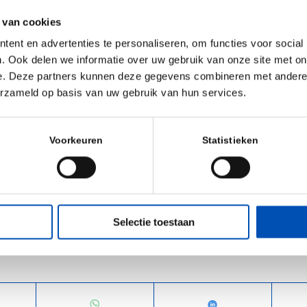
de Nederlandse overheid zich bereid om het veelkoppige 
 van cookies
voor innovatieve koplopers te temmen met initiatieven als
ent en advertenties te personaliseren, om functies voor social
 de
Nationale Technologie Strategie
, de
Europese Life Scien
. Ook delen we informatie over uw gebruik van onze site met on
ieplan
. De daaarin voorgestelde maatregelen moeten volg
e. Deze partners kunnen deze gegevens combineren met andere i
terking van innovatie en kennisoverdracht, verni
erzameld op basis van uw gebruik van hun services.
, vermindering van regeldruk, bescherming tegen geopoliti
ruimte voor ondernemerschap. Wat ons betreft minimale v
Voorkeuren
Statistieken
een aantrekkelijk innovatieland te maken. Want alleen met
 ervoor dat Nederland weer naar de top beweegt in innovati
Selectie toestaan