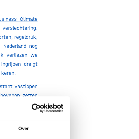
siness Climate
verslechtering.
rten, regeldruk,
t Nederland nog
jk verliezen we
ngrijpen dreigt
 keren.
nstant vastlopen
rbovenop zetten
roductiviteit en
ens het rapport
 infrastructuur,
Over