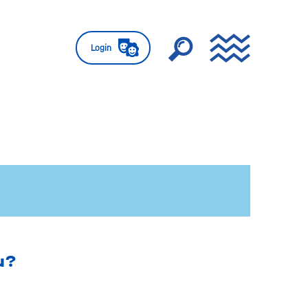
Login
nu?