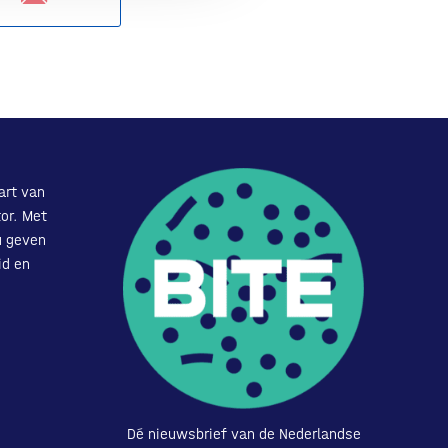
art van
or. Met
u geven
id en
Dé nieuwsbrief van de Nederlandse