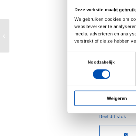
Gelukkig toont 
Deze website maakt gebruik
en regelgeving 
We gebruiken cookies om cont
Biotechnologie
,
websiteverkeer te analyseren
het
3%-R&D-act
Apply for the Henri Termeer
media, adverteren en analys
Fellowship 2026
voor een vers
verstrekt of die ze hebben v
industriebeleid
Toestemmingsselectie
bovenal: meer 
Noodzakelijk
Nederland weer 
actie zorgen we
/
Weigeren
Deel dit stuk