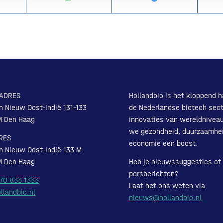
ADRES
Hollandbio is het kloppend h
n Nieuw Oost-Indië 131-133
de Nederlandse biotech sect
M Den Haag
innovaties van wereldnivea
we gezondheid, duurzaamhe
RES
economie een boost.
n Nieuw Oost-Indië 133 M
M Den Haag
Heb je nieuwssuggesties of
persberichten?
 70 833 1333
Laat het ons weten via
llandbio.nl
nieuws@hollandbio.nl