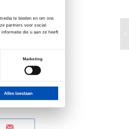
monster van wet-
 de
Integrale Visie
 media te bieden en om ons
ces strategie
en
ze partners voor social
Pr
ens haar zorgen
nformatie die u aan ze heeft
du
euwing van het
na
eke invloeden en
ereisten om van
Marketing
 ambitie, lef en
e én biotech.
Alles toestaan