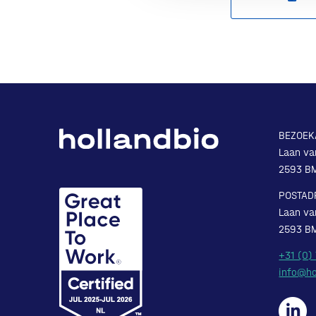
BEZOEK
Laan va
2593 B
POSTAD
Laan va
2593 B
+31 (0)
info@ho