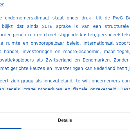
25
e ondernemersklimaat staat onder druk. Uit de
PwC Bu
blijkt dat sinds 2018 sprake is van een structurele 
den geconfronteerd met stijgende kosten, personeelsteko
ke ruimte en onvoorspelbaar beleid. Internationaal scoor
 handel, investeringen en macro-economie, maar tegeli
novatiekoplopers als Zwitserland en Denemarken. Zonder i
 met gerichte keuzes en investeringen kan Nederland het tij
leert zich graag als innovatieland, terwijl ondernemers co
n regels, trage procedures en fiscale onzekerheid. Daa
p onderwijs en innovatie onze economische groeimotor – p
t – onder druk. De grootste verbeterpunten liggen volg
aantrekken en behouden van talent, het verbeteren van onze
Details
baar maken van beleid en regelgeving.