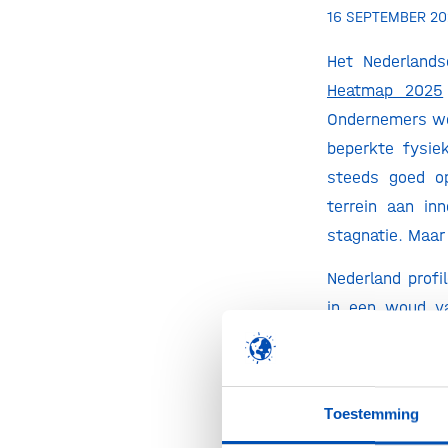
16 SEPTEMBER 20
Het Nederlands
Heatmap 2025
Ondernemers wor
beperkte fysie
steeds goed op
terrein aan in
stagnatie. Maar
Nederland profi
in een woud va
bezuinigingen o
innovatiekrach
daarom bij het 
Toestemming
en het voorspel