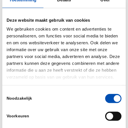
uiteenlopende redenen aan dat zij meer keuze
willen. Omdat het medische alternatief niet altijd
Deze website maakt gebruik van cookies
uitkomst biedt, zijn zij aangewezen op
We gebruiken cookies om content en advertenties te
ongecontroleerde aanbieders uit het
personaliseren, om functies voor social media te bieden
coffeeshopcircuit of
niet altijd ongevaarlijke
en om ons websiteverkeer te analyseren. Ook delen we
zelfkweek. Toch is dat al jarenlang staande
informatie over uw gebruik van onze site met onze
partners voor social media, adverteren en analyse. Deze
praktijk, ondanks herhaaldelijke oproepen vanuit
partners kunnen deze gegevens combineren met andere
de
Tweede Kamer
en uitspraken van
rechters
.
informatie die u aan ze heeft verstrekt of die ze hebben
verzameld op basis van uw gebruik van hun services.
Hoognodige wetswijziging vindt plaats na de
zomer
Toestemmingsselectie
Noodzakelijk
Trimbos dringt aan op verandering:
‘Beleidsaanpassingen zijn nodig om de
toegankelijkheid te verbeteren en de zorg beter te
Voorkeuren
laten aansluiten bij de behoeften van patiënten.