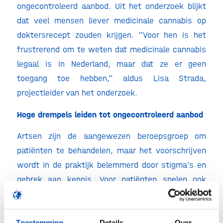
ongecontroleerd aanbod. Uit het onderzoek blijkt
dat veel mensen liever medicinale cannabis op
doktersrecept zouden krijgen. “Voor hen is het
frustrerend om te weten dat medicinale cannabis
legaal is in Nederland, maar dat ze er geen
toegang toe hebben,” aldus Lisa Strada,
projectleider van het onderzoek.
Hoge drempels leiden tot ongecontroleerd aanbod
Artsen zijn de aangewezen beroepsgroep om
patiënten te behandelen, maar het voorschrijven
wordt in de praktijk belemmerd door stigma’s en
gebrek aan kennis. Voor patiënten spelen ook
financiële overwegingen een rol; zorgverzekeraars
hebben de vergoeding voor medicinale cannabis in
2018 gestopt. Daarnaast geven patiënten om
Toestemming
Details
Over