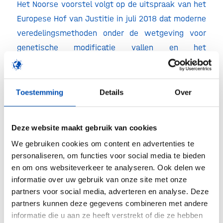
Het Noorse voorstel volgt op de uitspraak van het
Europese Hof van Justitie in juli 2018 dat moderne
veredelingsmethoden onder de wetgeving voor
genetische modificatie vallen en het
gepolariseerde Europese debat. Noorwegen is van
mening dat het voorgestelde drie-klassen model
innovatie stimuleert en recht doet aan de
Toestemming
Details
Over
veiligheidsbeoordeling en het publieke debat.
HollandBIO ziet de Deense en Noorse oproepen als
Deze website maakt gebruik van cookies
een steun in de rug voor Nederland om in Europa
We gebruiken cookies om content en advertenties te
de GM-wetgeving aan te passen om toepassing
personaliseren, om functies voor social media te bieden
en om ons websiteverkeer te analyseren. Ook delen we
van de moderne veredelingsmethoden mogelijk te
informatie over uw gebruik van onze site met onze
maken. Op 14 mei brengt Minister Schouten het
partners voor social media, adverteren en analyse. Deze
onderwerp in bij de vergadering van de Europese
partners kunnen deze gegevens combineren met andere
Landbouw en Visserijraad, met als doel dit op de
informatie die u aan ze heeft verstrekt of die ze hebben