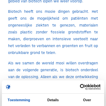
gebied van biotech lopen we weer voorop.
Biotech heeft ons mooie dingen gebracht. Het
geeft ons de mogelijkheid om patiënten met
ongeneeslijke ziekten te genezen, materialen
zoals plastic zonder fossiele grondstoffen te
maken, dierproeven en intensieve veeteelt naar
het verleden te verbannen en groenten en fruit op
onbruikbare grond te telen.
Als we samen de wereld mooi willen overdragen
aan de volgende generatie, is biotech onderdeel
van de oplossing. Alleen als we deze ontwikkeling
samen doorzetten creëren we de juiste
voedingsbodem voor biotech. Dus laten we
biotech omarmen en samen de spelregels
Toestemming
Details
Over
afspreken. Laten we samen de stap vooruitzetten