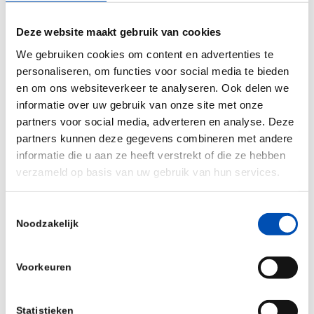
om zo te zorgen dat we de ontwikkeling van een
Deze website maakt gebruik van cookies
mooiere wereld voor de toekomstige generatie
We gebruiken cookies om content en advertenties te
niet te vertragen.
personaliseren, om functies voor social media te bieden
Om deze video te bekijken, dient u
marketing
en om ons websiteverkeer te analyseren. Ook delen we
informatie over uw gebruik van onze site met onze
cookies
te accepteren.
partners voor social media, adverteren en analyse. Deze
Deel de video
en help mee om biotech van eigen
partners kunnen deze gegevens combineren met andere
informatie die u aan ze heeft verstrekt of die ze hebben
bodem verder op de kaart te zetten!
verzameld op basis van uw gebruik van hun services.
/
Toestemmingsselectie
Noodzakelijk
Deel dit stuk
Voorkeuren
Statistieken