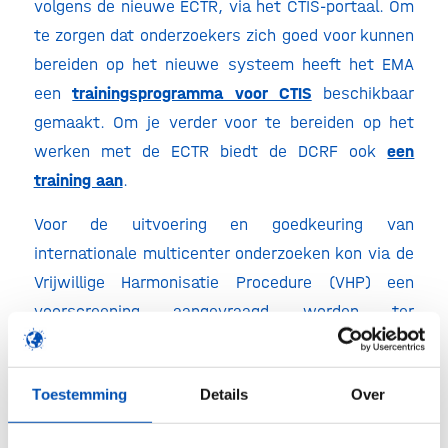
volgens de nieuwe ECTR, via het CTIS-portaal. Om
te zorgen dat onderzoekers zich goed voor kunnen
bereiden op het nieuwe systeem heeft het EMA
een
trainingsprogramma voor CTIS
beschikbaar
gemaakt. Om je verder voor te bereiden op het
werken met de ECTR biedt de DCRF ook
een
training aan
.
Voor de uitvoering en goedkeuring van
internationale multicenter onderzoeken kon via de
Vrijwillige Harmonisatie Procedure (VHP) een
voorscreening aangevraagd worden ter
ondersteuning van de aanvraag per land. Met de
invoering van de ECTR stopt de VHP ook. Uiterlijk
Toestemming
Details
Over
15 oktober kunnen nieuwe aanvragen of
amendementen worden ingediend. Meer