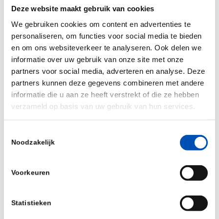
informatie is te vinden in
dit bericht
van de
Deze website maakt gebruik van cookies
CTFG
.
We gebruiken cookies om content en advertenties te
personaliseren, om functies voor social media te bieden
Bericht CCMO
en om ons websiteverkeer te analyseren. Ook delen we
informatie over uw gebruik van onze site met onze
Training CTIS
partners voor social media, adverteren en analyse. Deze
Training ECTR
partners kunnen deze gegevens combineren met andere
informatie die u aan ze heeft verstrekt of die ze hebben
verzameld op basis van uw gebruik van hun services.
/
Toestemmingsselectie
Noodzakelijk
Deel dit stuk
Voorkeuren
Statistieken