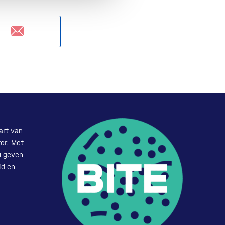
art van
or. Met
u geven
id en