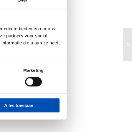
 short time-to-
 metabolites
 media te bieden en om ons
ze partners voor social
d quantification
Ja
nformatie die u aan ze heeft
to
Marketing
S are available
eel by
e-mail
.
Alles toestaan