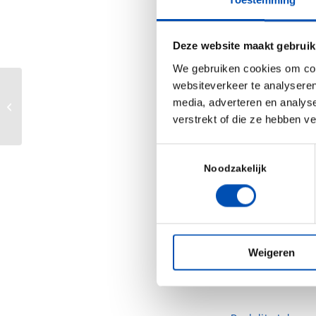
Glycomscan has
results. These a
Deze website maakt gebruik
Sensitive hi
We gebruiken cookies om cont
websiteverkeer te analyseren
High-through
GM golden rice gets approval from
media, adverteren en analys
of small mol
food regulators in the US
verstrekt of die ze hebben v
Open access
Toestemmingsselectie
Noodzakelijk
High-resolutio
upon request. I
Source:
Pivot P
Weigeren
/