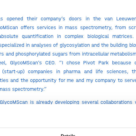
s opened their company’s doors in the van Leeuwenh
oMScan offers services in mass spectrometry, from scr
bsolute quantification in complex biological matrice
pecialized in analyses of glycosylation and the building bl
rs and phosphorylated sugars from intracellular metabolism
el, GlycoMScan’s CEO. ”I chose Pivot Park because o
(start-up) companies in pharma and life sciences, t
lities and the opportunity for me and my company to ser
 mass spectrometry.”
 GlycoMScan is already developing several collaborations
 what a good addition this company is to the Pivot P
ls Brigitte Drees, Pivot Park’s CEO. “Thanks to our exte
 to support GlycoMScan in becoming operable in a short ti
Details