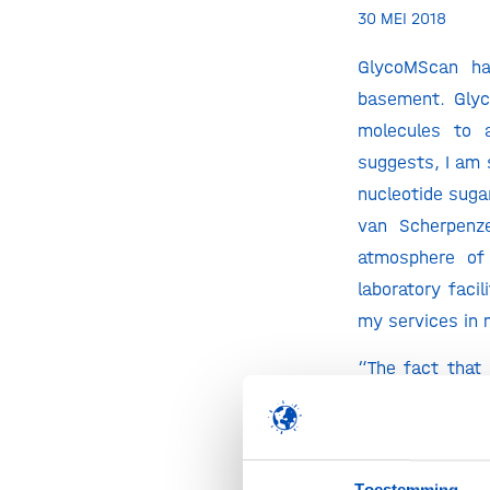
30 MEI 2018
GlycoMScan ha
basement. Glyc
molecules to a
suggests, I am s
nucleotide suga
van Scherpenze
atmosphere of 
laboratory faci
my services in
“The fact that
members shows
ecosystem,” tel
we’ve been able
Toestemming