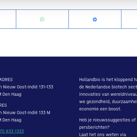
ADRES
Hollandbio is het kloppend h
n Nieuw Oost-Indië 131-133
de Nederlandse biotech sect
M Den Haag
innovaties van wereldnivea
we gezondheid, duurzaamhe
RES
economie een boost.
n Nieuw Oost-Indië 133 M
M Den Haag
Heb je nieuwssuggesties of
persberichten?
 70 833 1333
Laat het ons weten via