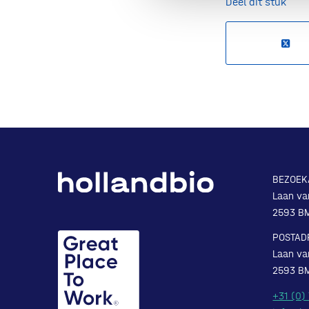
Deel dit stuk
BEZOEK
Laan va
2593 B
POSTAD
Laan va
2593 B
+31 (0)