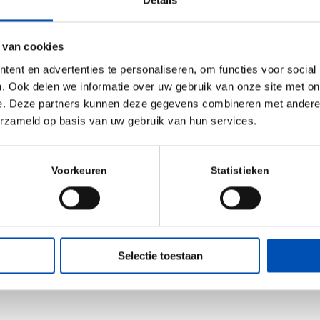
 three types of mass spectrometers in-house, offering
re:
 van cookies
gh-end UHPLC-QqQ for intracellular quantification of (sugar)
ent en advertenties te personaliseren, om functies voor social
. Ook delen we informatie over uw gebruik van onze site met on
put, large capacity MRM analyses for pharmacokinetics an
e. Deze partners kunnen deze gegevens combineren met andere i
ecules in complex biological matrices
erzameld op basis van uw gebruik van hun services.
 HPLC-MS for small molecule analyses.
Voorkeuren
Statistieken
n or other types of mass spectrometry, e.g. QTOF or GC-M
nterested in learning more? Contact Monique van Scherpenz
ark
Selectie toestaan