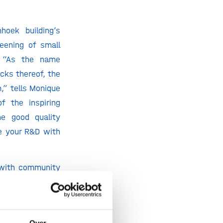
oek building’s
eening of small
s. “As the name
ocks thereof, the
,” tells Monique
f the inspiring
he good quality
ve your R&D with
 with community
ark pharma R&D
nsive experience
me.”
Over