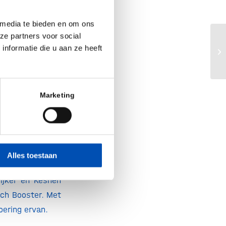
ijke BioPartner
otechnologie in
 media te bieden en om ons
ze partners voor social
Ui
nformatie die u aan ze heeft
sn
Marketing
n totaal bijna €
otechnologisch
sinstellingen en
 in waardevolle
Alles toestaan
rijker en Keshen
ch Booster. Met
oering ervan.