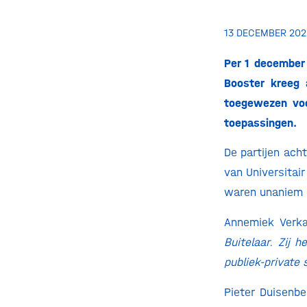
13 DECEMBER 202
Per 1 december 
Booster kreeg 
toegewezen voo
toepassingen.
De partijen ach
van Universitai
waren unaniem i
Annemiek Verka
Buitelaar. Zij 
publiek-private
Pieter Duisenbe