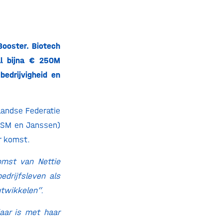
Booster. Biotech
al bijna € 250M
edrijvigheid en
landse Federatie
 DSM en Janssen)
ar komst.
komst van Nettie
edrijfsleven als
ntwikkelen”.
laar is met haar