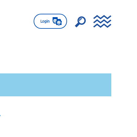
Login
r