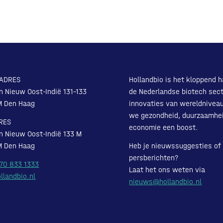
ADRES
Hollandbio is het kloppend h
n Nieuw Oost-Indië 131-133
de Nederlandse biotech sect
M Den Haag
innovaties van wereldnivea
we gezondheid, duurzaamhe
RES
economie een boost.
n Nieuw Oost-Indië 133 M
M Den Haag
Heb je nieuwssuggesties of
persberichten?
 70 833 1333
Laat het ons weten via
llandbio.nl
nieuws@hollandbio.nl