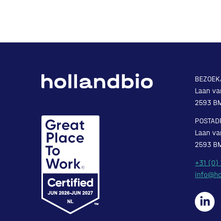
BEZOEK
Laan va
2593 B
POSTAD
Laan va
2593 B
+31 (0)
info@ho