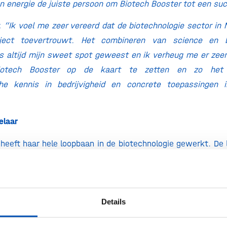
 energie de juiste persoon om Biotech Booster tot een su
r:
“Ik voel me zeer vereerd dat de biotechnologie sector in N
roject toevertrouwt. Het combineren van science en 
is altijd mijn sweet spot geweest en ik verheug me er ze
otech Booster op de kaart te zetten en zo het
che kennis in bedrijvigheid en concrete toepassingen 
telaar
 heeft haar hele loopbaan in de biotechnologie gewerkt. De 
f Business Officer bij BiosanaPharma BV in Leiden, actief 
productie van monoclonale antilichamen met name gericht 
iosimilars. Daarvoor was ze directeur van de Leiden B
 science park is onder haar leiding begonnen aan een enor
Details
egroeid tot het grootste en toonaangevende life sci