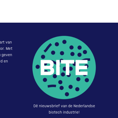
art van
or. Met
u geven
id en
Dé nieuwsbrief van de Nederlandse
biotech industrie!