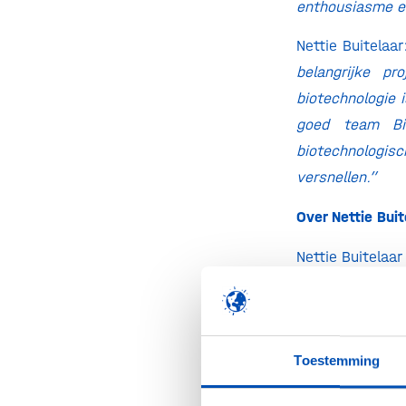
enthousiasme en
Nettie Buitelaa
belangrijke p
biotechnologie 
goed team Bi
biotechnologis
versnellen.”
Over Nettie Bui
Nettie Buitelaar
ondernemer/Chie
high-quality’ 
markt van de b
foundation; het
Toestemming
inmiddels uitg