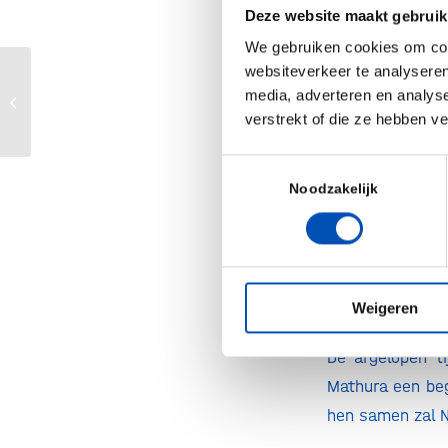
Nederland. Ind
Deze website maakt gebruik
programma, ger
We gebruiken cookies om cont
Nederland.
websiteverkeer te analyseren
Kamerleden vol lof over potentie
media, adverteren en analys
Zie voor meer i
innovaties uit biotechnologie
verstrekt of die ze hebben v
Over Biotech B
Toestemmingsselectie
Noodzakelijk
Biotech Booster
250M toegewez
onderzoek. Met 
bedrijven biot
Weigeren
innovaties.
De afgelopen ti
Mathura een be
hen samen zal N