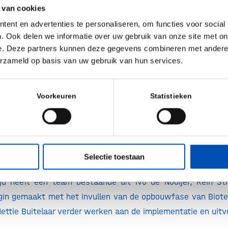
ertijd was ze ook de eerste directeur van het landel
 van cookies
icht op het stimuleren van ondernemerschap in de bi
ent en advertenties te personaliseren, om functies voor social
. Ook delen we informatie over uw gebruik van onze site met on
e. Deze partners kunnen deze gegevens combineren met andere i
nformatie:
linkedin.com/in/nettiebuitelaar
.
erzameld op basis van uw gebruik van hun services.
ooster
Voorkeuren
Statistieken
 kreeg afgelopen april vanuit het Nationaal Groei Fonds i
en voor het intensiveren van de valorisatie van bi
Biotech Booster kunnen uitvinders en ondernemers, kenni
echnologische kennis sneller en efficiënter omzetten
Selectie toestaan
jd heeft een team bestaande uit Ivo de Nooijer, Rein St
gin gemaakt met het invullen van de opbouwfase van Biote
ettie Buitelaar verder werken aan de implementatie en uitv