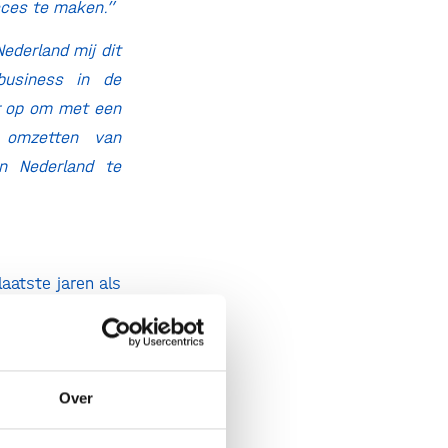
cces te maken.”
ederland mij dit
business in de
er op om met een
 omzetten van
in Nederland te
laatste jaren als
in de ‘low-cost,
op de opkomende
io Science Park
me groeispurt en
Over
ence cluster in