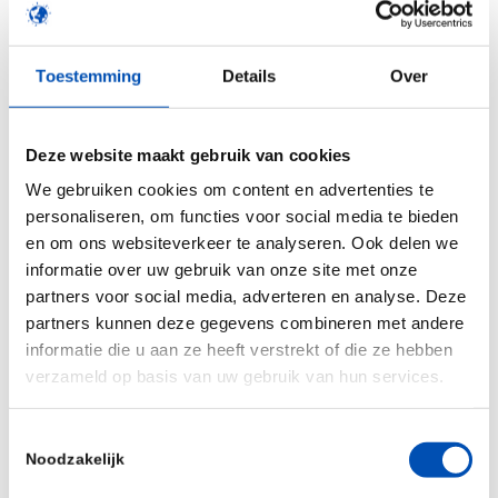
of omdat het om beursgevoelige informatie gaat,
maar ook omdat het uitspreken van zorgen – in
Toestemming
Details
Over
Nederland althans – nogal snel en makkelijk
bestempeld wordt als ‘chantage’. Hollandbio
neemt de rol van kanarie in de kolenmijn daarom
Deze website maakt gebruik van cookies
maar op zich, en wij slaan wél alarm. Donkere
We gebruiken cookies om content en advertenties te
wolken pakken zich samen: de eerste signalen
personaliseren, om functies voor social media te bieden
dat
bedrijven geen vergoedingsdossier meer
en om ons websiteverkeer te analyseren. Ook delen we
informatie over uw gebruik van onze site met onze
indienen
in Nederland, of
de ontwikkelingen in het
partners voor social media, adverteren en analyse. Deze
Witte Huis afwachten
, zijn er al. Toch lijken we
partners kunnen deze gegevens combineren met andere
daar in Nederland vooralsnog weinig mee te doen.
informatie die u aan ze heeft verstrekt of die ze hebben
Sterker nog. We leggen de lat keer op keer hoger.
verzameld op basis van uw gebruik van hun services.
Zo stuurt onze overheid via het kader
maatschappelijk aanvaardbare uitgaven
Toestemmingsselectie
Noodzakelijk
geneesmiddelen
nog altijd op lagere