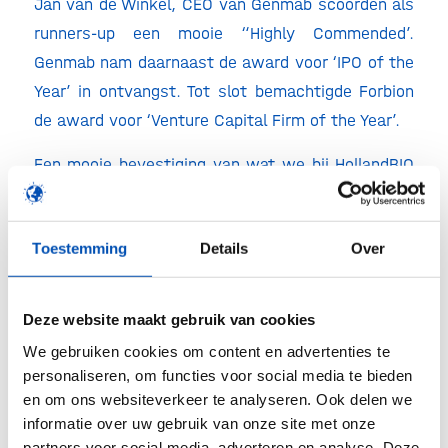
Jan van de Winkel, CEO van Genmab scoorden als
runners-up een mooie “Highly Commended’.
Genmab nam daarnaast de award voor ‘IPO of the
Year’ in ontvangst. Tot slot bemachtigde Forbion
de award voor ‘Venture Capital Firm of the Year’.
Een mooie bevestiging van wat we bij HollandBIO
al lang wisten: Nederland is dé hotspot voor life
sciences. Alle winnaars: van harte gefeliciteerd,
Toestemming
Details
Over
en keep up the good work!
Klik
hier
om naar de website van de European
Deze website maakt gebruik van cookies
Lifestars Award te gaan.
We gebruiken cookies om content en advertenties te
personaliseren, om functies voor social media te bieden
/
en om ons websiteverkeer te analyseren. Ook delen we
informatie over uw gebruik van onze site met onze
partners voor social media, adverteren en analyse. Deze