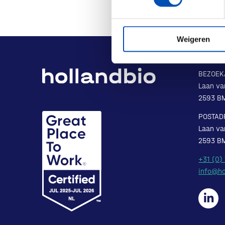
Weigeren
BEZOEK
Laan va
2593 B
POSTAD
Laan va
2593 B
+31 (0)
info@ho