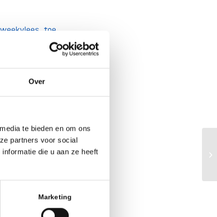
kweekvlees toe.
lees mag worden
organiseren. Het
leesproducenten
Over
 opgesteld.
Lees
 media te bieden en om ons
ze partners voor social
Ev
nformatie die u aan ze heeft
gr
Marketing