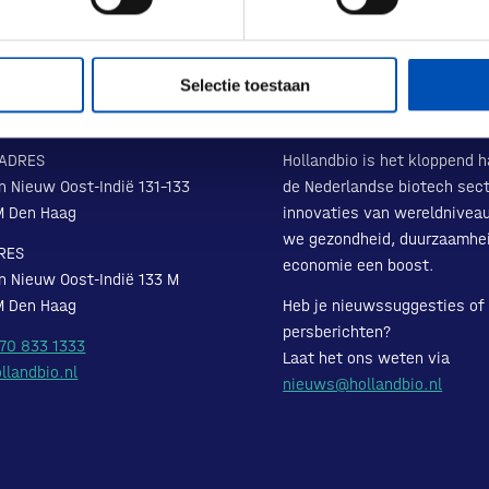
Selectie toestaan
ADRES
Hollandbio is het kloppend h
n Nieuw Oost-Indië 131-133
de Nederlandse biotech sect
M Den Haag
innovaties van wereldnivea
we gezondheid, duurzaamhe
RES
economie een boost.
n Nieuw Oost-Indië 133 M
M Den Haag
Heb je nieuwssuggesties of
persberichten?
 70 833 1333
Laat het ons weten via
llandbio.nl
nieuws@hollandbio.nl