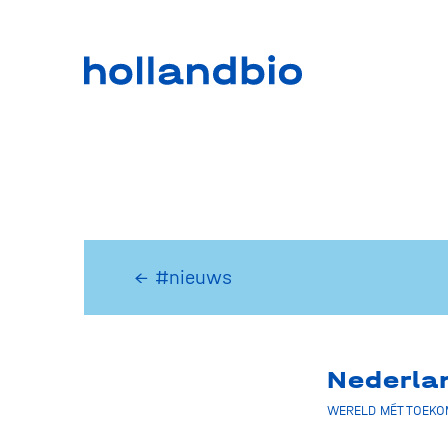
← #nieuws
Nederla
WERELD MÉT TOEKO