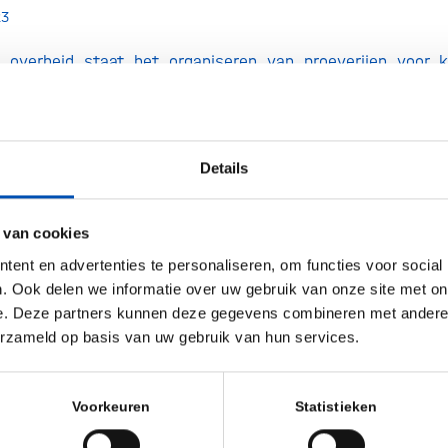
23
 overheid staat het organiseren van proeverijen voor 
erland het eerste land in de Europese Unie waar kweekv
trokken bedrijven willen dit najaar de eerste proeverijen 
 LNV heeft samen met VWS, de twee Nederlandse kweekv
Details
eatable en hollandbio, een zogenoemde Code of Practice
 van cookies
ent en advertenties te personaliseren, om functies voor social
. Ook delen we informatie over uw gebruik van onze site met on
e. Deze partners kunnen deze gegevens combineren met andere i
erzameld op basis van uw gebruik van hun services.
Voorkeuren
Statistieken