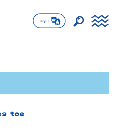
Login
es toe