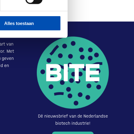
Alles toestaan
art van
or. Met
u geven
id en
Dé nieuwsbrief van de Nederlandse
biotech industrie!