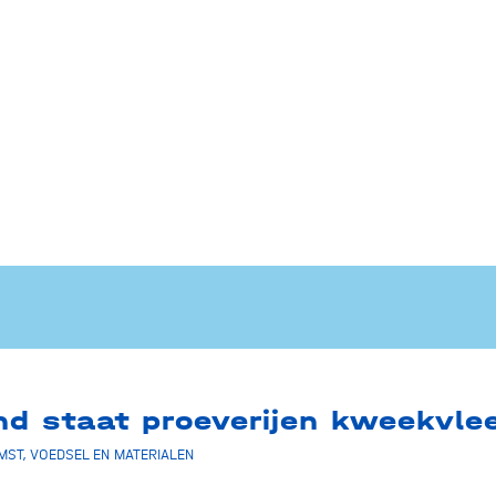
nd staat proeverijen kweekvle
MST
,
VOEDSEL EN MATERIALEN