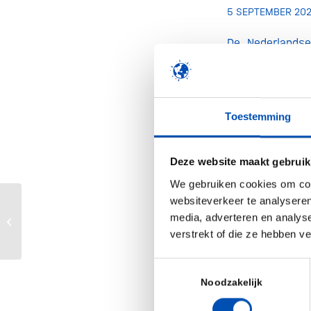
5 SEPTEMBER 20
De Nederlandse
Daarmee is Ned
geproefd. De be
ministerie van
Toestemming
Mosa Meat en M
meer
Deze website maakt gebruik
We gebruiken cookies om cont
/
websiteverkeer te analyseren
Ambition at the forefront at the
media, adverteren en analys
Dutch Biotech Event 2023
verstrekt of die ze hebben v
Deel dit stuk
Toestemmingsselectie
Noodzakelijk