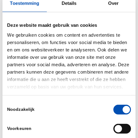
en toekomstige economische groei zijn niet
Toestemming
Details
Over
genoeg. De vraag is of de overheid ook bereid is
haar eigen verantwoordelijkheid te nemen en de
Deze website maakt gebruik van cookies
voorwaarden te creëren die nodig zijn voor echte
We gebruiken cookies om content en advertenties te
doorbraken vanuit het NADI: voldoende middelen,
personaliseren, om functies voor social media te bieden
een onafhankelijke positie, ruimte voor risico en
en om ons websiteverkeer te analyseren. Ook delen we
een lange adem. Wat hollandbio betreft is de
informatie over uw gebruik van onze site met onze
conclusie simpel: als Nederland voorop wil blijven
partners voor social media, adverteren en analyse. Deze
partners kunnen deze gegevens combineren met andere
lopen in biotech en andere sleuteltechnologieën,
informatie die u aan ze heeft verstrekt of die ze hebben
dan is dit het moment om
van ambitie naar actie
verzameld op basis van uw gebruik van hun services.
te gaan.
Toestemmingsselectie
/
Noodzakelijk
Voorkeuren
Deel dit stuk