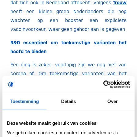
dat zich ook in Nederland aftekent: volgens
Trouw
heeft een kleine groep Nederlanders die nog
wachten op een booster een expliciete
vaccinvoorkeur, waar geen gehoor aan is gegeven.
R&D essentieel om toekomstige varianten het
hoofd te bieden
Een ding is zeker: voorlopig zijn we nog niet van
corona af. Om toekomstige varianten van het
virus voor te zijn, blijven onderzoek en
ontwikkeling essentieel. Tegen een nieuwe
“variant of concern” kan binnen 100 dagen een
Toestemming
Details
Over
nieuw vaccin worden ontwikkeld (
zie hier
). Wel
moeten we dan weten hoe deze variant eruit ziet.
Deze website maakt gebruik van cookies
Ook moet deze naast de andere variant blijven
We gebruiken cookies om content en advertenties te
bestaan, of deze zelfs verdringen, zoals we