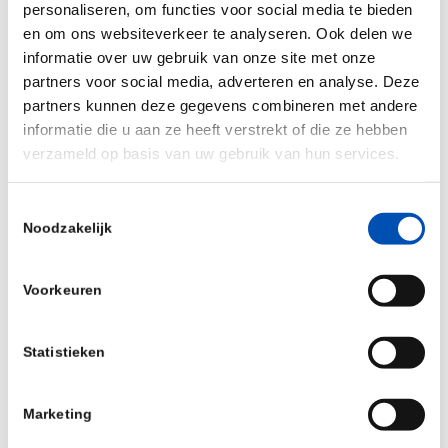
personaliseren, om functies voor social media te bieden
bijvoorbeeld eerder met bijvoorbeeld de Delta- en
en om ons websiteverkeer te analyseren. Ook delen we
Omikronvariant zagen. En,
last but not least
, de
informatie over uw gebruik van onze site met onze
variant moet niet of slecht reageren op
partners voor social media, adverteren en analyse. Deze
partners kunnen deze gegevens combineren met andere
bestaande vaccins, voordat we een nieuw vaccin
informatie die u aan ze heeft verstrekt of die ze hebben
ontwikkelen.
verzameld op basis van uw gebruik van hun services.
Andere infectieziekten vergen ook een
Toestemmingsselectie
(preventieve) behandeling
Noodzakelijk
Na meer dan twee jaar corona voor en corona na,
zouden we het bijna vergeten: corona is niet de
Voorkeuren
enige infectieziekte die levens eist. Langzaamaan
zien we dat partijen hun horizon weer verbreden,
Statistieken
door ook andere infectieziekten het hoofd te
bieden, waaronder bijvoorbeeld
het Respiratoir
Marketing
Syncytieel Virus
. En dat is hard nodig, want er zijn