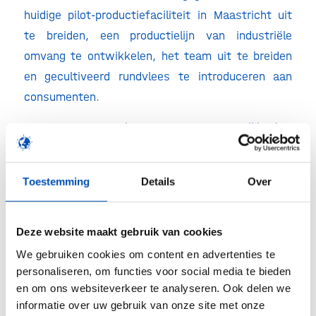
huidige pilot-productiefaciliteit in Maastricht uit
te breiden, een productielijn van industriële
omvang te ontwikkelen, het team uit te breiden
en gecultiveerd rundvlees te introduceren aan
consumenten.
Nutreco CEO Rob Koremans zegt,
“Ik ben
verheugd dat Mosa Meat de volgende mijlpaal
heeft bereikt op weg naar grootschalige productie
Toestemming
Details
Over
van echt vlees. Nutreco investeert in haar missie
Feeding the Future, die eiwitproductie vereist op
basis van traditionele en alternatieve
Deze website maakt gebruik van cookies
eiwitproductiemethoden. Onze samenwerking
We gebruiken cookies om content en advertenties te
met Mosa Meat is een belangrijk onderdeel van
personaliseren, om functies voor social media te bieden
en om ons websiteverkeer te analyseren. Ook delen we
onze strategie om te helpen voldoen aan de
informatie over uw gebruik van onze site met onze
groeiende vraag naar hoogwaardige eiwitten.”