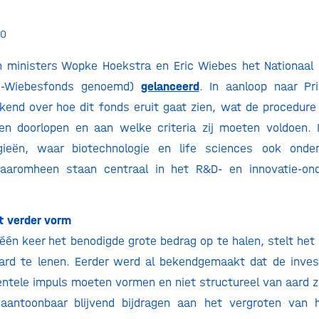
20
 ministers Wopke Hoekstra en Eric Wiebes het Nationaal 
e-Wiebesfonds genoemd)
gelanceerd
. In aanloop naar Pr
end over hoe dit fonds eruit gaat zien, wat de procedure 
en doorlopen en aan welke criteria zij moeten voldoen. I
ogieën, waar biotechnologie en life sciences ook onde
aromheen staan centraal in het R&D- en innovatie-on
gt verder vorm
n één keer het benodigde grote bedrag op te halen, stelt het
ljard te lenen. Eerder werd al bekendgemaakt dat de inves
entele impuls moeten vormen en niet structureel van aard zi
 aantoonbaar blijvend bijdragen aan het vergroten van 