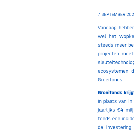
7 SEPTEMBER 20
Vandaag hebben
wel het Wopk
steeds meer bek
projecten moet
sleuteltechnol
ecosystemen da
Groeifonds.
Groeifonds krij
In plaats van i
jaarlijks €4 mi
fonds een incid
de investering