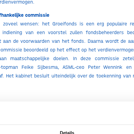
erdienvermogen.
fhankelijke commissie
 zoveel wensen: het Groeifonds is een erg populaire re
 indiening van een voorstel zullen fondsbeheerders be
et aan de voorwaarden van het fonds. Daarna wordt de aa
commissie beoordeeld op het effect op het verdienvermoge
 aan maatschappelijke doelen. In deze commissie zete
-topman Feike Sijbesma, ASML-ceo Peter Wennink en
af. Het kabinet besluit uiteindelijk over de toekenning van 
r moet het fonds nog goedkeuren en zal zich erover uitl
andeling van het ministerie van EZK. Daarbij heeft h
st een start te willen maken met enkele projecten. Op kort
te projecten bekendgemaakt worden.
Details