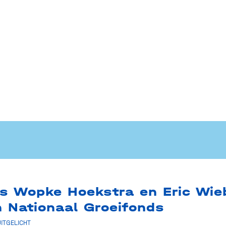
rs Wopke Hoekstra en Eric Wie
n Nationaal Groeifonds
UITGELICHT