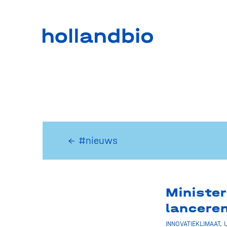
← #nieuws
Ministe
lancere
INNOVATIEKLIMAAT
,