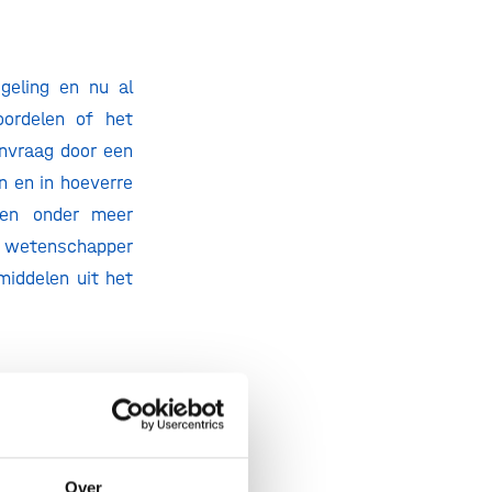
geling en nu al
oordelen of het
nvraag door een
n en in hoeverre
len onder meer
 wetenschapper
middelen uit het
aten tijdens de
et kabinet ook
e termijn zullen
Over