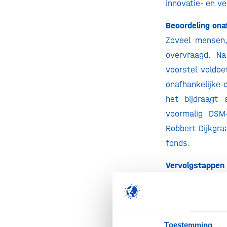
innovatie- en v
Beoordeling ona
Zoveel mensen,
overvraagd. Na
voorstel voldo
onafhankelijke 
het bijdraagt
voormalig DSM
Robbert Dijkgra
fonds.
Vervolgstappen
De Tweede Kame
begrotingsbeh
aangegeven alva
dus al de eers
Toestemming