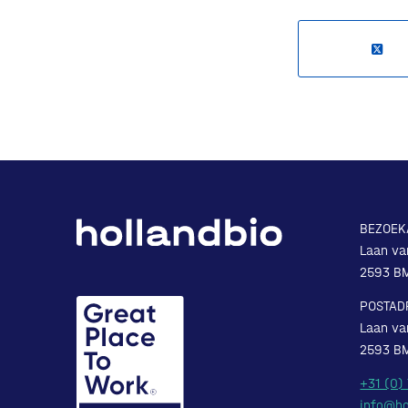
BEZOEK
Laan va
2593 B
POSTAD
Laan va
2593 B
+31 (0)
info@ho