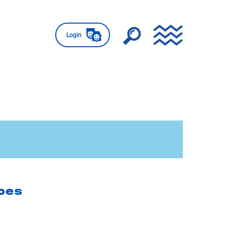
Login
bes