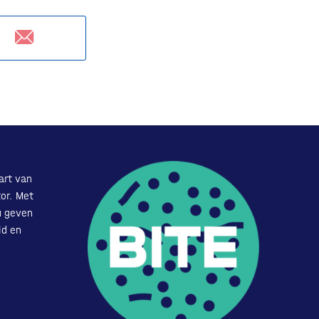
art van
or. Met
u geven
id en