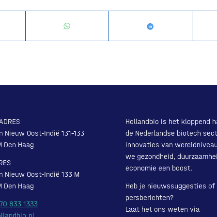
ADRES
Hollandbio is het kloppend h
n Nieuw Oost-Indië 131-133
de Nederlandse biotech sect
M Den Haag
innovaties van wereldnivea
we gezondheid, duurzaamhe
RES
economie een boost.
n Nieuw Oost-Indië 133 M
M Den Haag
Heb je nieuwssuggesties of
persberichten?
 70 833 1333
Laat het ons weten via
llandbio.nl