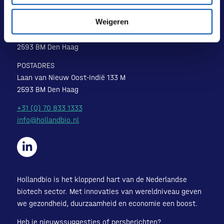
Weigeren
BEZOEKADRES
Laan van Nieuw Oost-Indië 131-133
2593 BM Den Haag
POSTADRES
Laan van Nieuw Oost-Indië 133 M
2593 BM Den Haag
+31 (0) 70 833 1333
info@hollandbio.nl
Hollandbio is het kloppend hart van de Nederlandse
biotech sector. Met innovaties van wereldniveau geven
we gezondheid, duurzaamheid en economie een boost.
Heb je nieuwssuggesties of persberichten?