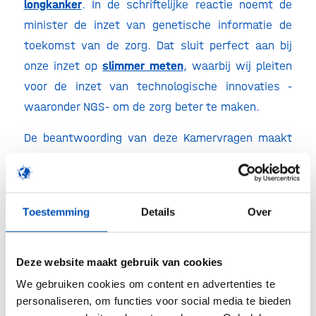
longkanker
. In de schriftelijke reactie noemt de
minister de inzet van genetische informatie de
toekomst van de zorg. Dat sluit perfect aan bij
onze inzet op
slimmer meten
, waarbij wij pleiten
voor de inzet van technologische innovaties -
waaronder NGS- om de zorg beter te maken.
De beantwoording van deze Kamervragen maakt
duidelijk dat de minister ziet wat biotech voor de
patiënt kan betekenen. De ambitie is er, de
technologie ook. Laten we er dan nu als de
Toestemming
Details
Over
wiedeweerga voor zorgen dat we de benodigde
(nieuwe) biotech innovaties sneller en beter van
lab naar praktijk brengen, waar ze hard nodig zijn
Deze website maakt gebruik van cookies
om patiënten van gezondheid op maat te voorzien.
We gebruiken cookies om content en advertenties te
De rode loper moet uit!
personaliseren, om functies voor social media te bieden