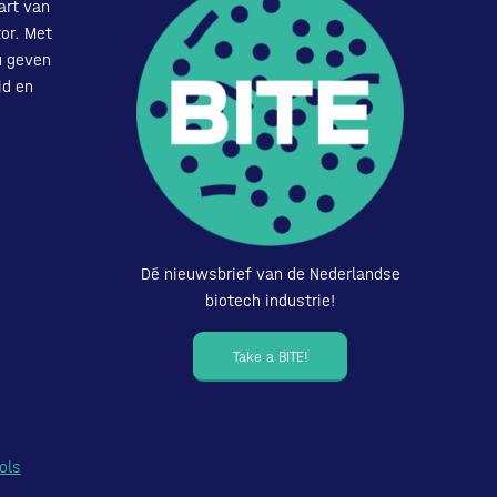
art van
or. Met
u geven
id en
Dé nieuwsbrief van de Nederlandse
biotech industrie!
Take a BITE!
ols