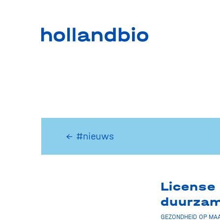
← #nieuws
License
duurzam
GEZONDHEID OP MAA