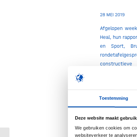
28 MEI 2019
Afgelopen week 
Heal, hun rappo
en Sport, Br
rondetafelgespr
constructi
geneesmiddelen
financiering, s
systeem. Bovend
Toestemming
respect voor ie
horizon: een b
gezondheidswins
Deze website maakt gebruik
totaal gepolari
We gebruiken cookies om cont
jonge politici
websiteverkeer te analyseren