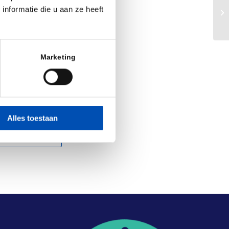
LE
nformatie die u aan ze heeft
ko
Marketing
Alles toestaan