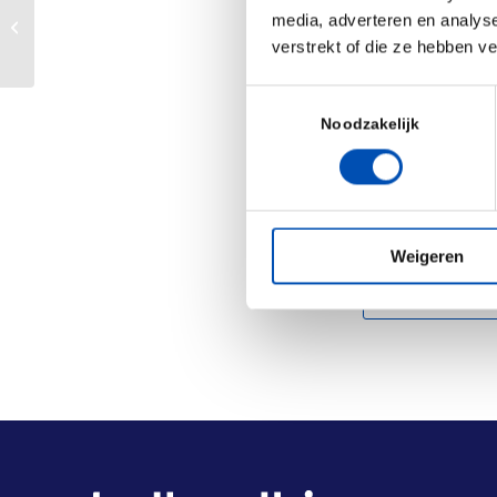
media, adverteren en analys
oplossingen te
Europa in actie voor vaccinatie
verstrekt of die ze hebben v
Het rapport van 
Toestemmingsselectie
Noodzakelijk
/
Deel dit stuk
Weigeren