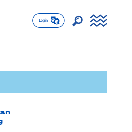
Login
van
g