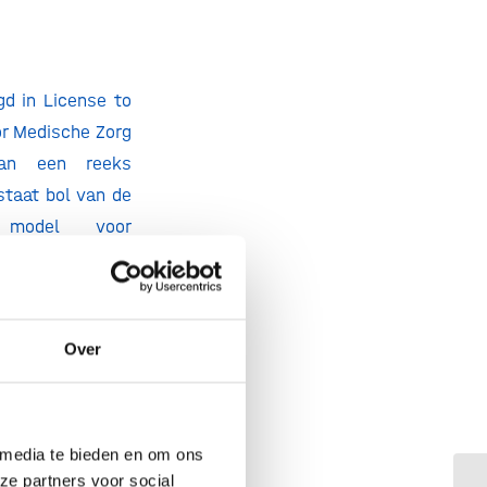
gd in License to
or Medische Zorg
van een reeks
staat bol van de
 model voor
ve licensing en
ne-size-fits all
 krijgen om, met
Over
ijke stip aan de
arin innovatie,
eeld in een vaak
te advies van de
 media te bieden en om ons
og om samen tot
ze partners voor social