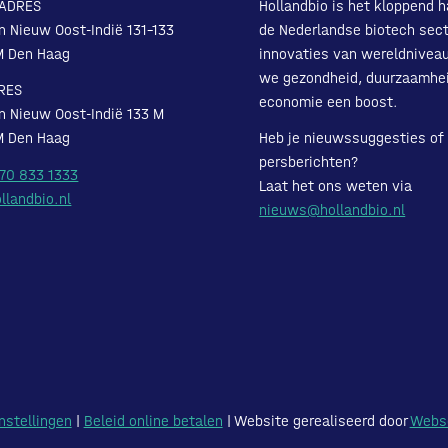
ADRES
Hollandbio is het kloppend h
n Nieuw Oost-Indië 131-133
de Nederlandse biotech sect
M Den Haag
innovaties van wereldnivea
we gezondheid, duurzaamhe
RES
economie een boost.
n Nieuw Oost-Indië 133 M
M Den Haag
Heb je nieuwssuggesties of
persberichten?
 70 833 1333
Laat het ons weten via
llandbio.nl
nieuws@hollandbio.nl
nstellingen
|
Beleid online betalen
| Website gerealiseerd door
Webs