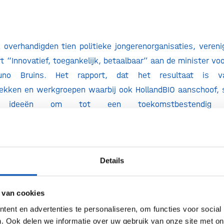
overhandigden tien politieke jongerenorganisaties, vereni
rt “Innovatief, toegankelijk, betaalbaar” aan de minister vo
uno Bruins. Het rapport, dat het resultaat is 
ekken en werkgroepen waarbij ook HollandBIO aanschoof, 
eve ideeën om tot een toekomstbestendig
ontwikkeling te komen. Zo benoemt het rapport adapti
limme meetmethoden en maatwerk in plaats van het huidige o
ien wist License to Heal alle stakeholders aan tafel te
Details
ders rol en expertise, in gesprek te gaan over onze gezamenl
loeiend ecosysteem voor geneesmiddelenontwikkeling wa
t én betaalbaarheid hand in hand gaan. Een lichtend voorb
 van cookies
seerd debat. Wij hopen dan ook dat Minister Bruins het eers
ent en advertenties te personaliseren, om functies voor social
 ter harte neemt: continueer de constructieve dialo
. Ook delen we informatie over uw gebruik van onze site met on