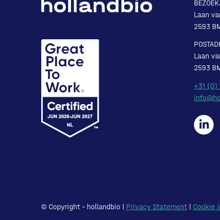
BEZOEK
Laan va
2593 B
POSTAD
Laan va
2593 B
+31 (0)
info@ho
© Copyright – hollandbio |
Privacy Statement
|
Cookie i