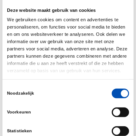
verschillende D66-Kamerleden hier vragen over
Deze website maakt gebruik van cookies
stellen. Elke stap die bijdraagt aan een heldere
We gebruiken cookies om content en advertenties te
visie op de bestrijding van infectieziekten is
personaliseren, om functies voor social media te bieden
welkom.
en om ons websiteverkeer te analyseren. Ook delen we
informatie over uw gebruik van onze site met onze
Lees ook het
opinieartikel in de Volkskrant
en het
partners voor social media, adverteren en analyse. Deze
achtergrondartikel van de NOS.
De Kamervragen
partners kunnen deze gegevens combineren met andere
van D66 zijn
hier
in te zien.
informatie die u aan ze heeft verstrekt of die ze hebben
verzameld op basis van uw gebruik van hun services.
/
Toestemmingsselectie
Noodzakelijk
Deel dit stuk
Voorkeuren
Statistieken