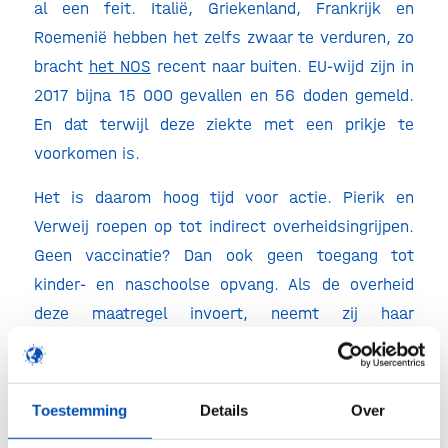
al een feit. Italië, Griekenland, Frankrijk en
Roemenië hebben het zelfs zwaar te verduren, zo
bracht
het NOS
recent naar buiten. EU-wijd zijn in
2017 bijna 15 000 gevallen en 56 doden gemeld.
En dat terwijl deze ziekte met een prikje te
voorkomen is.
Het is daarom hoog tijd voor actie. Pierik en
Verweij roepen op tot indirect overheidsingrijpen.
Geen vaccinatie? Dan ook geen toegang tot
kinder- en naschoolse opvang. Als de overheid
deze maatregel invoert, neemt zij haar
verantwoordelijkheid om kinderen, burgers en de
samenleving tegen ernstige infectieziekten te
beschermen. HollandBIO is erg benieuwd of de
Toestemming
Details
Over
overheid gehoor geeft aan deze oproep, ook nu