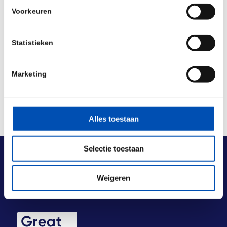
/
Voorkeuren
Deel dit stuk
Statistieken
Marketing
Alles toestaan
Selectie toestaan
Weigeren