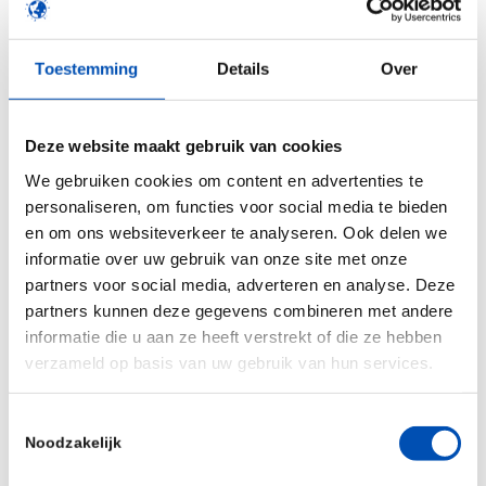
planten te maken die minder bestrijdingsmiddelen
nodig hebben. Alleen met de inzet van zowel
Toestemming
Details
Over
ecologische als technologische oplossingen komt
de omslag naar een duurzaam voedselsysteem
sneller in zicht.
Deze website maakt gebruik van cookies
We gebruiken cookies om content en advertenties te
Bij HollandBIO staat het realiseren van een
personaliseren, om functies voor social media te bieden
duurzame voedselproductie voorop. Slimme inzet
en om ons websiteverkeer te analyseren. Ook delen we
van moderne veredelingstechnieken is één van de
informatie over uw gebruik van onze site met onze
instrumenten om dat duurzame ideaal een stapje
partners voor social media, adverteren en analyse. Deze
dichterbij brengen. Ruim baan voor Hidde en Joris,
partners kunnen deze gegevens combineren met andere
informatie die u aan ze heeft verstrekt of die ze hebben
voor ecologie én technologie!
verzameld op basis van uw gebruik van hun services.
Lees het artikel
hier
Toestemmingsselectie
Bron:
RTLZ
Noodzakelijk