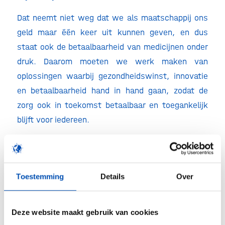
Dat neemt niet weg dat we als maatschappij ons
geld maar één keer uit kunnen geven, en dus
staat ook de betaalbaarheid van medicijnen onder
druk. Daarom moeten we werk maken van
oplossingen waarbij gezondheidswinst, innovatie
en betaalbaarheid hand in hand gaan, zodat de
zorg ook in toekomst betaalbaar en toegankelijk
blijft voor iedereen.
Voor wie op zoek is naar meer begrip over hoe de
geneesmiddelenzorg in Nederland in elkaar steekt,
is het boek:
Zó werkt de geneesmiddelenzorg
een
Toestemming
Details
Over
must-read. In begrijpelijke taal en aan de hand van
duidelijke illustraties maakt het boek onze
Deze website maakt gebruik van cookies
complexe geneesmiddelenzorg inzichtelijk.