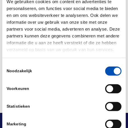
We gebruiken cookies om content en advertenties te
HollandBIO werkte mee aan de uitgave.
personaliseren, om functies voor social media te bieden
Bron:
https://www.skipr.nl/blog/hoe-zit-het-nou-
en om ons websiteverkeer te analyseren. Ook delen we
informatie over uw gebruik van onze site met onze
met-de-prijzen-van-dure-geneesmiddelen/
partners voor social media, adverteren en analyse. Deze
partners kunnen deze gegevens combineren met andere
/
informatie die u aan ze heeft verstrekt of die ze hebben
verzameld op basis van uw gebruik van hun services.
Deel dit stuk
Toestemmingsselectie
Noodzakelijk
Voorkeuren
Statistieken
Marketing