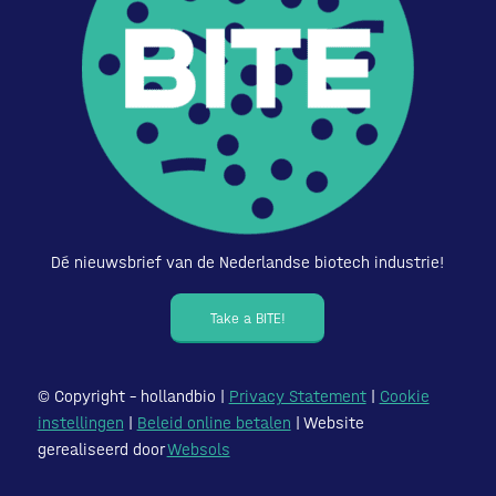
Dé nieuwsbrief van de Nederlandse biotech industrie!
Take a BITE!
© Copyright – hollandbio |
Privacy Statement
|
Cookie
instellingen
|
Beleid online betalen
| Website
gerealiseerd door
Websols