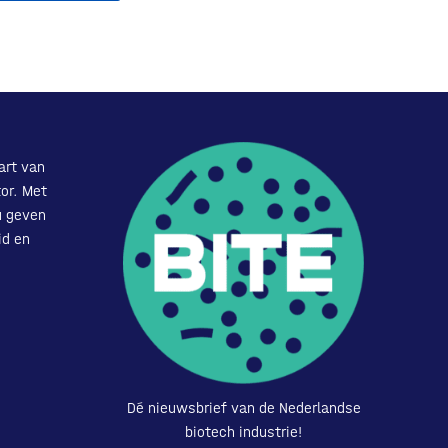
art van
or. Met
u geven
id en
Dé nieuwsbrief van de Nederlandse
biotech industrie!