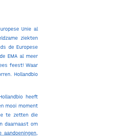
uropese Unie al
eldzame ziekten
inds de Europese
 de EMA al meer
ees feest! Waar
rren. Hollandbio
ollandbio heeft
 een mooi moment
e te zetten die
En daarnaast om
e aandoeningen
,