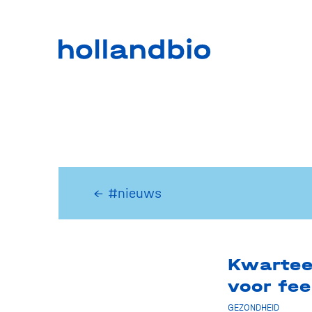
← #nieuws
Kwartee
voor fe
GEZONDHEID