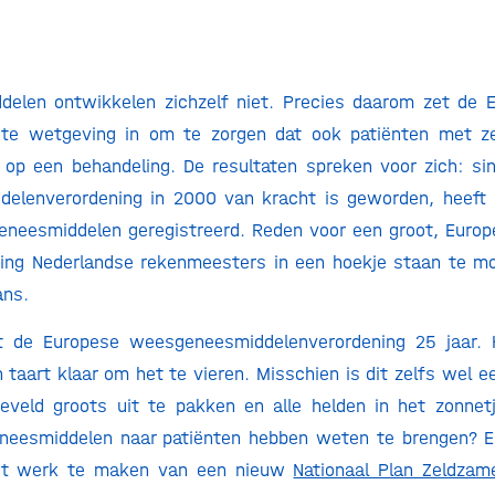
elen ontwikkelen zichzelf niet. Precies daarom zet de E
chte wetgeving in om te zorgen dat ook patiënten met z
 op een behandeling. De resultaten spreken voor zich: s
elenverordening in 2000 van kracht is geworden, heeft
neesmiddelen geregistreerd. Reden voor een groot, Europ
ing Nederlandse rekenmeesters in een hoekje staan te mo
ans.
at de Europese weesgeneesmiddelenverordening 25 jaar. H
n taart klaar om het te vieren. Misschien is dit zelfs wel
eveld groots uit te pakken en alle helden in het zonnetj
eesmiddelen naar patiënten hebben weten te brengen? 
cht werk te maken van een nieuw
Nationaal Plan Zeldzam