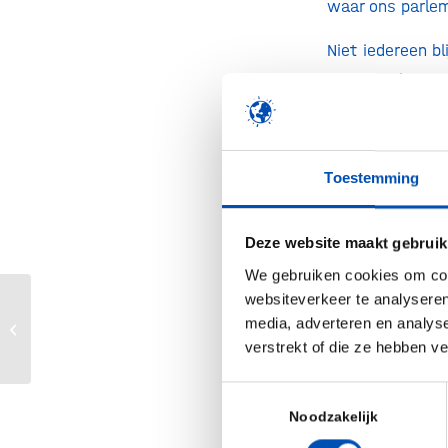
waar ons parlem
Niet iedereen b
mag de vlag pas
hier hebben ove
aflopen van de 
genoeg op gan
Toestemming
weesgeneesmid
exclusiviteitsp
Deze website maakt gebruik
om concurrenti
We gebruiken cookies om cont
rapport dat h
websiteverkeer te analyseren
WBSO – Teruglopende R&D-
geneesmiddel
media, adverteren en analys
investeringen, maar geen extra
Geneesmiddelen 
verstrekt of die ze hebben v
steun: farmaciebrief...
Weesgeneesmidd
Toestemmingsselectie
stimuleren. Ke
Noodzakelijk
kleine aantalle