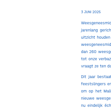
3 JUNI 2025
Weesgeneesmidd
jarenlang geri
uitzicht houden
weesgeneesmidd
dan 260 weesge
tot onze verbaz
vraagt ze ten d
Dit jaar besta
feestslingers e
om op het Mali
nieuwe weesgen
nu eindelijk é