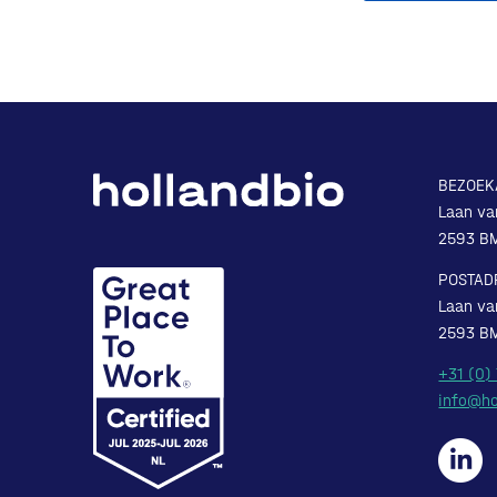
BEZOEK
Laan va
2593 B
POSTAD
Laan va
2593 B
+31 (0)
info@ho