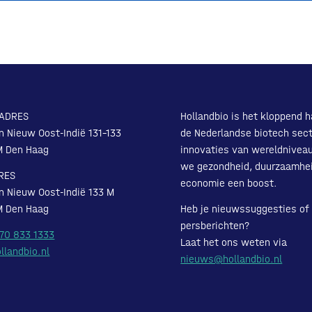
ADRES
Hollandbio is het kloppend h
n Nieuw Oost-Indië 131-133
de Nederlandse biotech sect
M Den Haag
innovaties van wereldnivea
we gezondheid, duurzaamhe
RES
economie een boost.
n Nieuw Oost-Indië 133 M
M Den Haag
Heb je nieuwssuggesties of
persberichten?
 70 833 1333
Laat het ons weten via
llandbio.nl
nieuws@hollandbio.nl