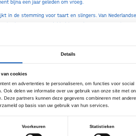
ent bijna een jaar geleden om vroeg.
lijkt in de stemming voor taart en slingers. Van Nederland
 uit als we voor een dubbeltje op de eerste rang zitten, 
r patiëntenlevens die we begin deze eeuw nog in de kou 
beschermingsperiode komt concurrentie – en dus prijsdali
g, zo rapporteren twee studies. Een recent gepublice
Details
delen
stelt het probleem simpel voor: na ve
eriode komen er te weinig generieke medicijnen en biosimi
 van cookies
e aan te jagen. Ook de
Nederlandse Zorgautoriteit
stelde
ent en advertenties te personaliseren, om functies voor social
et voor een aantal – speciaal voor de publicatie g
. Ook delen we informatie over uw gebruik van onze site met on
en na patentverloop lang duurt voordat concurren
e. Deze partners kunnen deze gegevens combineren met andere i
op de markt brengen blijkt nog best een klus.
erzameld op basis van uw gebruik van hun services.
elen ontwikkelen zichzelf niet, dat wisten we al voord
nnelijk is de businesscase nog niet zo eenvoudig, en is 
Voorkeuren
Statistieken
n behoorlijk uitdagend. Het is goed om dat vast te stellen,