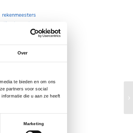
se rekenmeesters
zelfs als we het
lieten staan. Na
ng – niet (snel)
erde
studie naar
Over
rloop van de
lars op de markt
 onlangs in een
 media te bieden en om ons
eselecteerde –
ze partners voor social
tie optreedt.
Yo
nformatie die u aan ze heeft
An
at we ze gingen
concurrentie op
Marketing
 maar dat mag de