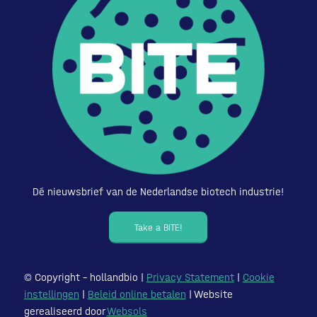
Dé nieuwsbrief van de Nederlandse biotech industrie!
Take a BITE!
© Copyright – hollandbio |
Privacy Statement
|
Cookie
instellingen
|
Beleid online betalen
| Website
gerealiseerd door
Websols