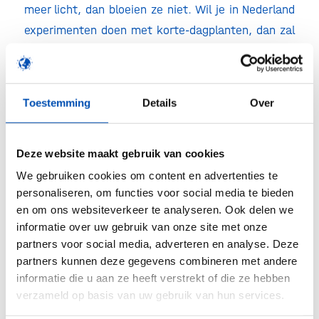
meer licht, dan bloeien ze niet. Wil je in Nederland
experimenten doen met korte-dagplanten, dan zal
je een groot deel van het jaar verduistering
moeten aanbrengen. In een speciale ruimte, die
zonder verduistering oogt als een volstrekt
Toestemming
Details
Over
normale kas, is volledige verduistering mogelijk. In
eerste instantie bleek na oplevering van deze
ruimte dat er toch nog een kier was waardoor wat
Deze website maakt gebruik van cookies
licht binnenviel. Maar inmiddels zie je volgens
We gebruiken cookies om content en advertenties te
personaliseren, om functies voor social media te bieden
Mank geen ‘hand meer voor ogen’ als alle
en om ons websiteverkeer te analyseren. Ook delen we
schermen zijn dichtgetrokken.
informatie over uw gebruik van onze site met onze
partners voor social media, adverteren en analyse. Deze
Waterhuishouding
partners kunnen deze gegevens combineren met andere
informatie die u aan ze heeft verstrekt of die ze hebben
De waterleidingen in de afzonderlijke ruimtes
verzameld op basis van uw gebruik van hun services.
leiden allemaal naar een centraal punt. In deze