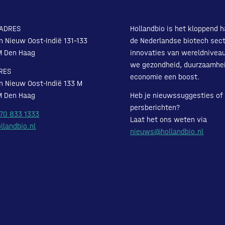
ADRES
Hollandbio is het kloppend h
n Nieuw Oost-Indië 131-133
de Nederlandse biotech sect
M Den Haag
innovaties van wereldnivea
we gezondheid, duurzaamhe
RES
economie een boost.
n Nieuw Oost-Indië 133 M
M Den Haag
Heb je nieuwssuggesties of
persberichten?
 70 833 1333
Laat het ons weten via
llandbio.nl
nieuws@hollandbio.nl