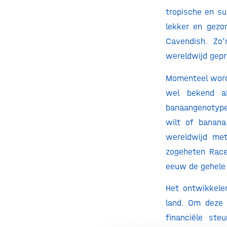
tropische en su
lekker en gezo
Cavendish. Zo
wereldwijd gepr
Momenteel wordt
wel bekend al
banaangenotype
wilt of banana
wereldwijd met
zogeheten Race
eeuw de gehele 
Het ontwikkelen
land. Om deze 
financiële ste