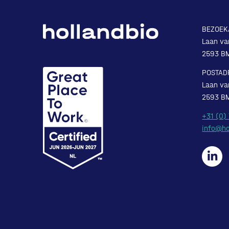
BEZOEK
Laan va
2593 B
POSTAD
Laan va
2593 B
+31 (0)
info@ho