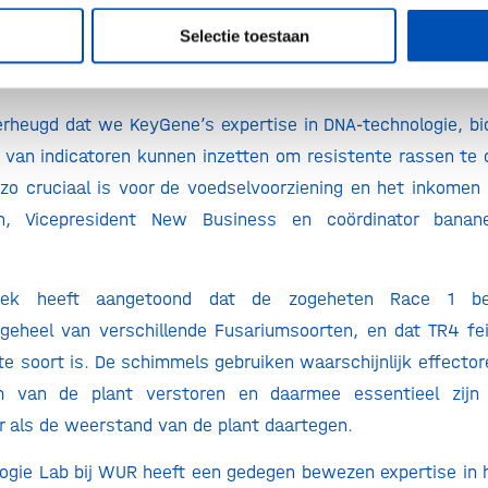
Selectie toestaan
ervolgens de genen identificeren die de bananenplanten 
gen Race 1, een vereiste voor nieuwe bananenrassen.
erheugd dat we KeyGene’s expertise in DNA-technologie, bi
 van indicatoren kunnen inzetten om resistente rassen te
o cruciaal is voor de voedselvoorziening en het inkomen i
n, Vicepresident New Business en coördinator banane
zoek heeft aangetoond dat de zogeheten Race 1 be
heel van verschillende Fusariumsoorten, en dat TR4 feit
te soort is. De schimmels gebruiken waarschijnlijk effectore
 van de plant verstoren en daarmee essentieel zijn
 als de weerstand van de plant daartegen.
ogie Lab bij WUR heeft een gedegen bewezen expertise in h