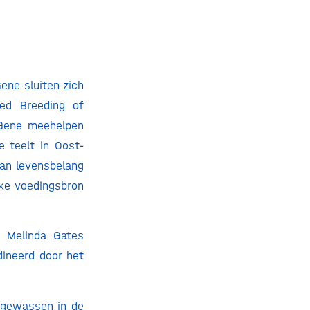
ene sluiten zich
ted Breeding of
yGene meehelpen
 teelt in Oost-
van levensbelang
ke voedingsbron
 Melinda Gates
ineerd door het
sgewassen in de