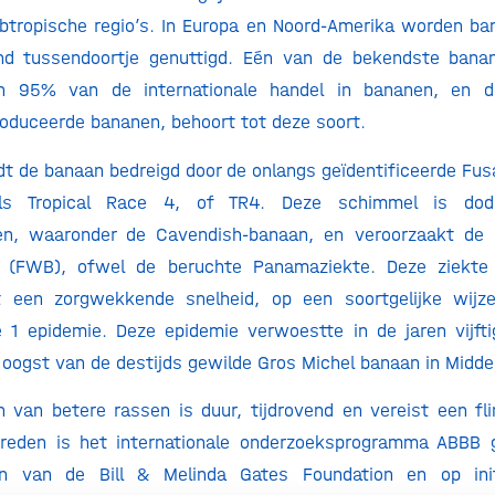
btropische regio’s. In Europa en Noord-Amerika worden ba
nd tussendoortje genuttigd. Eén van de bekendste bana
’n 95% van de internationale handel in bananen, en d
oduceerde bananen, behoort tot deze soort.
 de banaan bedreigd door de onlangs geïdentificeerde Fus
s Tropical Race 4, of TR4. Deze schimmel is dode
n, waaronder de Cavendish-banaan, en veroorzaakt de 
 (FWB), ofwel de beruchte Panamaziekte. Deze ziekte 
 een zorgwekkende snelheid, op een soortgelijke wijz
 1 epidemie. Deze epidemie verwoestte in de jaren vijfti
oogst van de destijds gewilde Gros Michel banaan in Midd
 van betere rassen is duur, tijdrovend en vereist een fl
reden is het internationale onderzoeksprogramma ABBB 
un van de Bill & Melinda Gates Foundation en op ini