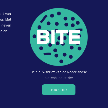
art van
or. Met
u geven
id en
Dé nieuwsbrief van de Nederlandse
biotech industrie!
Take a BITE!