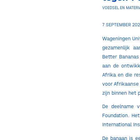
VOEDSEL EN MATERI
7 SEPTEMBER 20
Wageningen Univ
gezamenlijk aa
Better Bananas
aan de ontwikk
Afrika en die r
voor Afrikaans
zijn binnen het p
De deelname v
Foundation. He
International Ins
De banaan is e