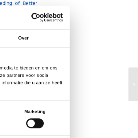
eeding of Better
ductie en het
it gebeurt door
ananenrassen en
Over
dragen daarmee
n het programma.
 media te bieden en om ons
aar bananen, elk
ze partners voor social
So
nformatie die u aan ze heeft
Pe
n van zogeheten
ectievere wijze
middel van deze
Marketing
st aangeeft dat
viteit van de