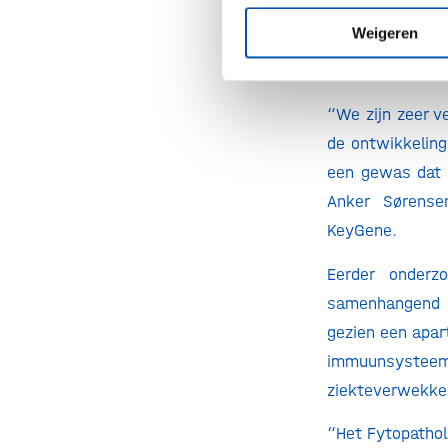
Weigeren
Het team zal v
tegen TR4 en te
“We zijn zeer v
de ontwikkeling
een gewas dat z
Anker Sørense
KeyGene.
Eerder onder
samenhangend ge
gezien een apar
immuunsysteem
ziekteverwekker
“Het Fytopathol