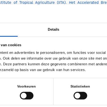
nstitute of Tropical Agriculture (IITA). Het Accelerated Br
ramma richt zich op het verbeteren van de pro
gen van de banaan in de Oost Afrikaanse hoogvlakten. D
edelingsprogramma’s voor de ontwikkeling van nieuwe b
Details
van plaatselijke teeltsystemen en gewasbescherming.
e nemen vanaf nu deel aan het ABBB-programma, en 
 van cookies
gie, kennis, expertise en onderzoeksfaciliteiten bij aa
ent en advertenties te personaliseren, om functies voor social
werken al vijf jaar samen op het gebied van onderzoek n
. Ook delen we informatie over uw gebruik van onze site met on
xpertise en technologie.
e. Deze partners kunnen deze gegevens combineren met andere i
erzameld op basis van uw gebruik van hun services.
ke WUR/KeyGene team zal beginnen met het ontwikkele
rkers, waarmee Afrikaanse bananenveredelaars op eff
kunnen ontwikkelen die resistent zijn tegen TR4. Door 
Voorkeuren
Statistieken
 de veredelaars zaailingen selecteren waarvan een DNA te
istent is tegen TR4. Hiermee wordt de effecti
ramma’s aanzienlijk verbeterd.