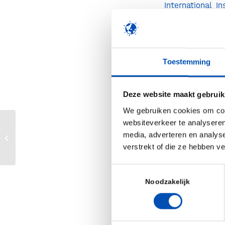
International I
Bananas prog
productievermo
middel van ver
Toestemming
het verbeteren 
WUR en KeyGen
Deze website maakt gebruik
unieke technolo
We gebruiken cookies om cont
WUR en KeyGene 
websiteverkeer te analyseren
Ministers Wopke Hoekstra en Eric
met hun eigen e
media, adverteren en analys
Wiebes lanceren Nationaal
verstrekt of die ze hebben v
Groeifonds
Het gezamenlij
moleculaire me
Toestemmingsselectie
bananenrassen 
Noodzakelijk
merkers kunnen
de plant res
veredelingsprog