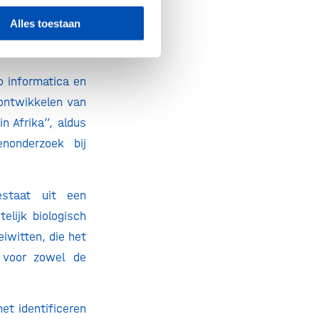
Alles toestaan
resistent maken
o informatica en
 ontwikkelen van
n Afrika”, aldus
nonderzoek bij
staat uit een
elijk biologisch
iwitten, die het
 voor zowel de
et identificeren