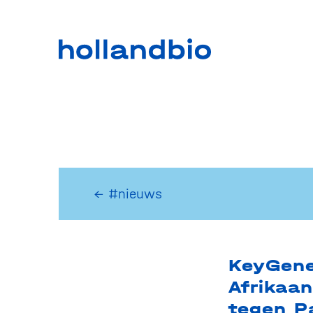
← #nieuws
KeyGene
Afrikaa
tegen P