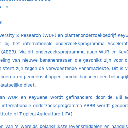
ALEN
20
ersity & Research (WUR) en plantenonderzoekbedrijf KeyG
n bij het internationale onderzoeksprogramma Accelera
 (ABBB). Via dit onderzoeksprogramma gaan WUR en Ke
eling van nieuwe bananenrassen die geschikt zijn voor de
esistent zijn tegen de verwoestende Panamaziekte. Dit is 
e boeren en gemeenschappen, omdat bananen een belangrij
laatselijke dieet.
an WUR en KeyGene wordt gefinancierd door de Bill &
t internationale onderzoeksprogramma ABBB wordt gecoörd
titute of Tropical Agriculture (IITA).
en van ‘s werelds belangrijkste levensmiddelen en handel