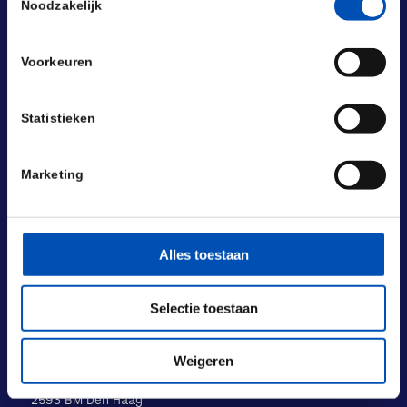
Noodzakelijk
Voorkeuren
Statistieken
Marketing
Alles toestaan
BEZOEKADRES
Laan van Nieuw Oost-Indië 131-133
Selectie toestaan
2593 BM Den Haag
POSTADRES
Weigeren
Laan van Nieuw Oost-Indië 133 M
2593 BM Den Haag