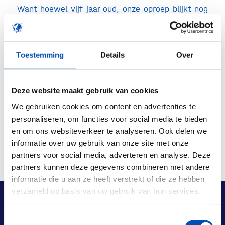
Want hoewel vijf jaar oud, onze oproep blijkt nog
even actueel:
voorkom een rel, registreer snel
.
/
Toestemming
Details
Over
Deel dit stuk
Deze website maakt gebruik van cookies
We gebruiken cookies om content en advertenties te
personaliseren, om functies voor social media te bieden
en om ons websiteverkeer te analyseren. Ook delen we
informatie over uw gebruik van onze site met onze
partners voor social media, adverteren en analyse. Deze
partners kunnen deze gegevens combineren met andere
informatie die u aan ze heeft verstrekt of die ze hebben
verzameld op basis van uw gebruik van hun services.
Toestemmingsselectie