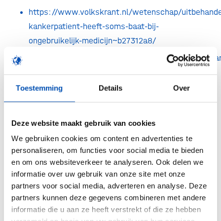
https://www.volkskrant.nl/wetenschap/uitbehande
kankerpatient-heeft-soms-baat-bij-
ongebruikelijk-medicijn~b27312a8/
https://www.avl.nl/nieuwsberichten/2019/uitbeha
kankerpati%C3%ABnt-heeft-soms-baat-bij-
ongebruikelijk-medicijn/
Toestemming
Details
Over
/
Deze website maakt gebruik van cookies
We gebruiken cookies om content en advertenties te
personaliseren, om functies voor social media te bieden
Deel dit stuk
en om ons websiteverkeer te analyseren. Ook delen we
informatie over uw gebruik van onze site met onze
partners voor social media, adverteren en analyse. Deze
partners kunnen deze gegevens combineren met andere
informatie die u aan ze heeft verstrekt of die ze hebben