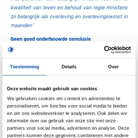
kwaliteit van leven en behoud van regie minstens
zo belangrijk als overleving en overlevingswinst in
maanden.’
Geen goed onderbouwde conclusie
In de praktijk ziet NFK wel degelijk patiënten die
baat hebben bij de middelen die nu uit het pakket
Toestemming
Details
Over
gehaald zijn. De gemiddelden uit klinische studies
die ZIN meeweegt, vertellen volgens hen maar een
deel van het verhaal. Volgens het NFK zegt het
Deze website maakt gebruik van cookies
besluit van ZIN iets over de manier waarop zij naar
We gebruiken cookies om content en advertenties te
de waarde van behandelopties kijken. De
personaliseren, om functies voor social media te bieden
en om ons websiteverkeer te analyseren. Ook delen we
uitkomst van de huidige herbeoordeling had,
informatie over uw gebruik van onze site met onze
gebaseerd op de nieuwe data namelijk ook kunnen
partners voor social media, adverteren en analyse. Deze
zijn dat er geen goed onderbouwde conclusie
partners kunnen deze gegevens combineren met andere