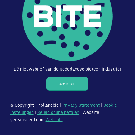
Dé nieuwsbrief van de Nederlandse biotech industrie!
Take a BITE!
© Copyright – hollandbio |
Privacy Statement
|
Cookie
instellingen
|
Beleid online betalen
| Website
gerealiseerd door
Websols