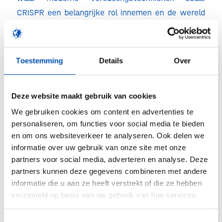
CRISPR een belangrijke rol innemen en de wereld
van fermentatie een oplossing bieden voor de
grenzen van het huidige voedselsysteem. Een
toekomst met gezonder, smakelijker en
Toestemming
Details
Over
betaalbaarder eten met meer ademruimte voor de
natuur en de mens, wij zijn er klaar voor!
Deze website maakt gebruik van cookies
Motie over precisiefermentatie
We gebruiken cookies om content en advertenties te
personaliseren, om functies voor social media te bieden
Tot slot valt uit de
tweede termijn Kamer
de
en om ons websiteverkeer te analyseren. Ook delen we
motie op die de Kamerleden Gündoğan en Valstar
informatie over uw gebruik van onze site met onze
indienden over het stimuleren van
partners voor social media, adverteren en analyse. Deze
precisiefermentatie in Nederland in kaart brengen
partners kunnen deze gegevens combineren met andere
informatie die u aan ze heeft verstrekt of die ze hebben
omdat het nog onduidelijk is op welke wijze de
verzameld op basis van uw gebruik van hun services.
Nederlandse overheid zich momenteel inzet voor
de bevordering van deze techniek. De regering
Toestemmingsselectie