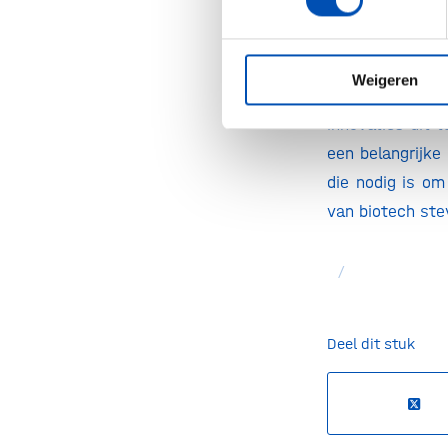
De komende maa
met ondernemers
flexibel genoeg
Weigeren
level summit vo
innovaties uit t
een belangrijke
die nodig is om
van biotech ste
/
Deel dit stuk