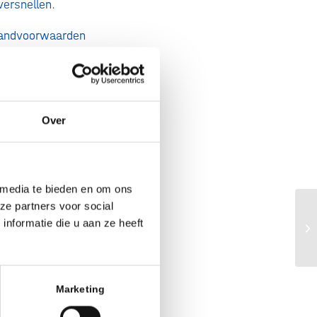
versnellen.
 randvoorwaarden
maatschappij te
ng, snellere en
den. De komende
 om prioritaire
Over
owel gevestigde
 zet het kabinet
 media te bieden en om ons
ze partners voor social
gprocedure voor
Wa
nformatie die u aan ze heeft
gen van private
po
et vergroten van
e proeverijen en
Marketing
.