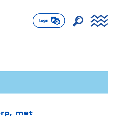
Login
erp, met