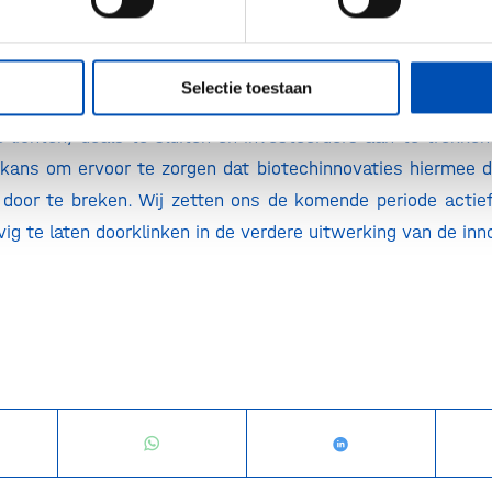
nden werkt het ministerie de innovatieagenda verder uit 
 en experts. Dit moet leiden tot een tienjarig plan dat 
 blijft om mee te bewegen met de actualiteit. Eind dit jaa
Selectie toestaan
or de lancering van de agenda, gevolgd door een Innovat
e lichten, deals te sluiten en investeerders aan te trekken
 kans om ervoor te zorgen dat biotechinnovaties hiermee d
 door te breken. Wij zetten ons de komende periode acti
vig te laten doorklinken in de verdere uitwerking van de in