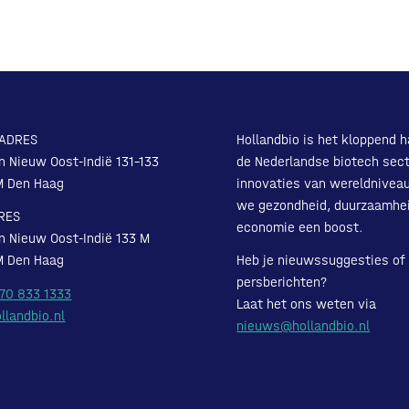
ADRES
Hollandbio is het kloppend h
n Nieuw Oost-Indië 131-133
de Nederlandse biotech sect
M Den Haag
innovaties van wereldnivea
we gezondheid, duurzaamhe
RES
economie een boost.
n Nieuw Oost-Indië 133 M
M Den Haag
Heb je nieuwssuggesties of
persberichten?
 70 833 1333
Laat het ons weten via
llandbio.nl
nieuws@hollandbio.nl