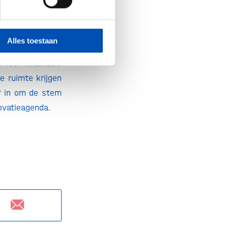
in samenwerking
houvast biedt én
r volgt een high
Alles toestaan
ietop in 2027 om
. Voor hollandbio
e ruimte krijgen
ef in om de stem
novatieagenda.