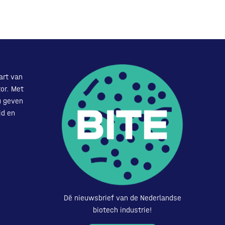
art van
or. Met
u geven
id en
Dé nieuwsbrief van de Nederlandse
biotech industrie!