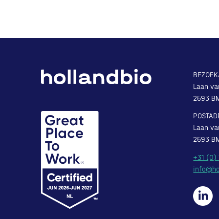
BEZOEK
Laan va
2593 B
POSTAD
Laan va
2593 B
+31 (0)
info@ho