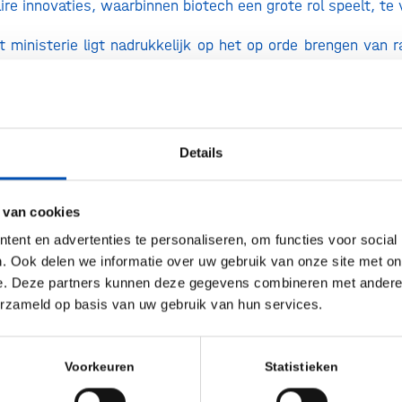
ire innovaties, waarbinnen biotech een grote rol speelt, te 
t ministerie ligt nadrukkelijk op het op orde brengen van
ijn om innovaties daadwerkelijk van lab naar markt en 
aan onderzoeks- en data-infrastructuur, talentontwikkeli
oelating, experimenteerruimte en opschalingsmogelijkhe
per innovatiedomein een uitwerking van wat nodig is
Details
versnellen, met daarbij aandacht voor de wensen van z
rt- en scale ups.
 van cookies
e agenda ook concrete aanknopingspunten voor biotech. Zo
ent en advertenties te personaliseren, om functies voor social
. Ook delen we informatie over uw gebruik van onze site met on
n op het versnellen en vereenvoudigen van de aanvraa
e. Deze partners kunnen deze gegevens combineren met andere i
ld met nieuwe genomische technieken (NGTs), het aanja
erzameld op basis van uw gebruik van hun services.
n biocontrol (biologische gewasbeschermingsmiddelen), h
van novel foods procedures en het faciliteren van Europes
Voorkeuren
Statistieken
erdienmodellen voor kweekvlees en innovatieve fermentatie