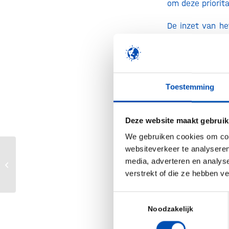
om deze priorita
De inzet van he
die cruciaal z
brengen. Denk 
voorspelbare t
maanden volgt 
Toestemming
innovaties te 
partijen als sta
Deze website maakt gebruik
Daarbij bevat d
We gebruiken cookies om cont
websiteverkeer te analyseren
onder andere i
Wetsvoorstel Wet werkelijk
media, adverteren en analys
rendement box 3 gaat terug naar
planten verede
verstrekt of die ze hebben v
tekentafel
investeringen i
de succesratio 
Toestemmingsselectie
Noodzakelijk
alternatieven v