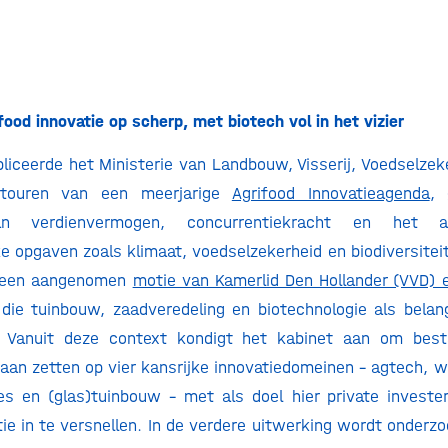
food innovatie op scherp, met biotech vol in het vizier
liceerde het Ministerie van Landbouw, Visserij, Voedselzek
touren van een meerjarige
Agrifood Innovatieagenda
, 
an verdienvermogen, concurrentiekracht en het 
e opgaven zoals klimaat, voedselzekerheid en biodiversitei
n een aangenomen
motie van Kamerlid Den Hollander (VVD) e
die tuinbouw, zaadveredeling en biotechnologie als belan
. Vanuit deze context kondigt het kabinet aan om bes
 gaan zetten op vier kansrijke innovatiedomeinen – agtech, w
es en (glas)tuinbouw – met als doel hier private investe
tie in te versnellen. In de verdere uitwerking wordt onderzo