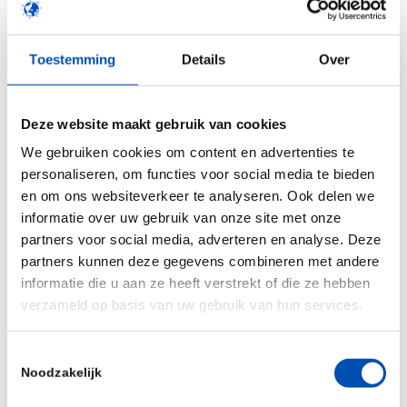
(hoornlaag) vormt een natuurlijke barrière en
hierdoor komt doorgaans slechts 10 tot maximaal
Toestemming
Details
Over
50 procent van het geneesmiddel daadwerkelijk in
het lichaam terecht. Bovendien bevatten de
bestaande pleisters na gebruik nog hoge
Deze website maakt gebruik van cookies
resthoeveelheden geneesmiddel, die een
We gebruiken cookies om content en advertenties te
veiligheidsrisico kunnen vormen. Met de
personaliseren, om functies voor social media te bieden
micronaaldentechnologie van MyLife Technologies
en om ons websiteverkeer te analyseren. Ook delen we
informatie over uw gebruik van onze site met onze
worden geneesmiddelen naar verwachting
partners voor social media, adverteren en analyse. Deze
efficiënter opgenomen.
partners kunnen deze gegevens combineren met andere
informatie die u aan ze heeft verstrekt of die ze hebben
Klinische werking
verzameld op basis van uw gebruik van hun services.
Dankzij de investering van UNIIQ en Libertatis Ergo
Holding (“LEH”) kan MyLife Technologies de
Toestemmingsselectie
Noodzakelijk
eerste klinische testen gaan uitvoeren. “
Het is
voor ons van groot belang om te laten zien dat