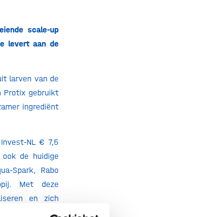
eiende scale-up
ge levert aan de
it larven van de
 Protix gebruikt
zamer ingrediënt
Invest-NL € 7,5
 ook de huidige
qua-Spark, Rabo
pij. Met deze
liseren en zich