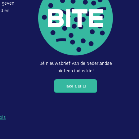
u geven
id en
Dé nieuwsbrief van de Nederlandse
biotech industrie!
Take a BITE!
ols