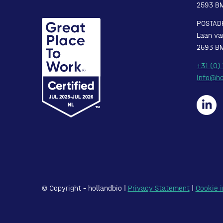
2593 B
POSTAD
Laan va
2593 B
+31 (0)
info@ho
© Copyright – hollandbio |
Privacy Statement
|
Cookie i