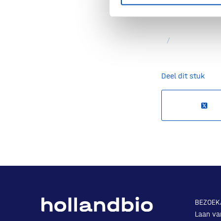
Bron: Invest-NL 
/
Deel dit stuk
BEZOEK
Laan va