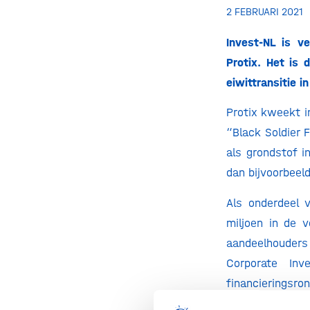
2 FEBRUARI 2021
Invest-NL is v
Protix. Het is 
eiwittransitie i
Protix kweekt i
“Black Soldier 
als grondstof i
dan bijvoorbeeld
Als onderdeel 
miljoen in de 
aandeelhouders
Corporate In
financieringsr
voorbereiden op