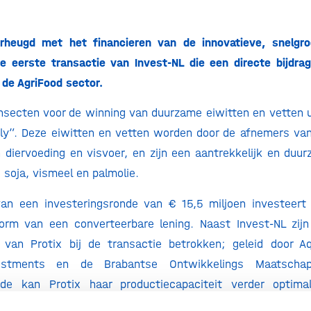
erheugd met het financieren van de innovatieve, snelgro
de eerste transactie van Invest-NL die een directe bijdra
n de AgriFood sector.
nsecten voor de winning van duurzame eiwitten en vetten u
Fly”. Deze eiwitten en vetten worden door de afnemers van
n diervoeding en visvoer, en zijn een aantrekkelijk en duur
 soja, vismeel en palmolie.
van een investeringsronde van € 15,5 miljoen investeert 
vorm van een converteerbare lening. Naast Invest-NL zijn
 van Protix bij de transactie betrokken; geleid door A
vestments en de Brabantse Ontwikkelings Maatschap
onde kan Protix haar productiecapaciteit verder optima
 de verdere internationale expansie.