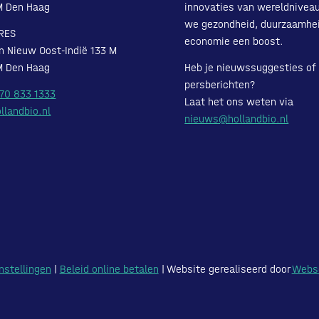
M Den Haag
innovaties van wereldnivea
we gezondheid, duurzaamhe
RES
economie een boost.
n Nieuw Oost-Indië 133 M
M Den Haag
Heb je nieuwssuggesties of
persberichten?
 70 833 1333
Laat het ons weten via
llandbio.nl
nieuws@hollandbio.nl
nstellingen
|
Beleid online betalen
| Website gerealiseerd door
Webs