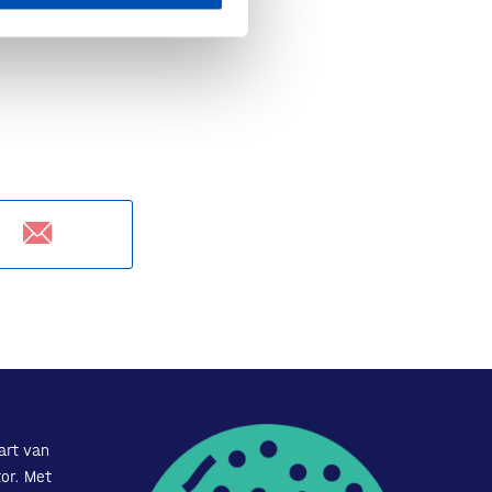
art van
or. Met