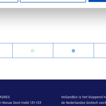
(
Persbericht
)
ADRES
Hollandbio is het kloppend h
n Nieuw Oost-Indië 131-133
de Nederlandse biotech sect