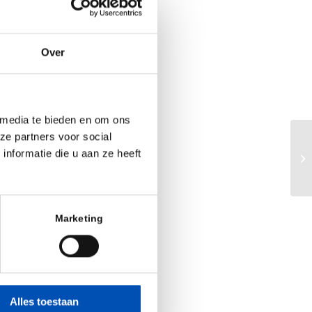
ale transitie en
egie van Invest-
Over
gd dat we Protix
ppositie in de
tief dat we deze
 media te bieden en om ons
brengen. Met de
ze partners voor social
Im
gekomen kunnen
nformatie die u aan ze heeft
it
ringsgelden nog
De
act. Wij zijn de
Marketing
ngsstoffen en de
Aarts, oprichter
 ons leiderschap
Alles toestaan