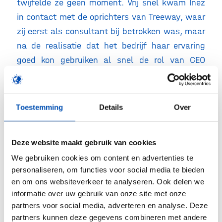
twijfelde ze geen moment. Vrij snel kwam Inez
in contact met de oprichters van Treeway, waar
zij eerst als consultant bij betrokken was, maar
na de realisatie dat het bedrijf haar ervaring
goed kon gebruiken al snel de rol van CEO
bekleedde.
De uitdaging van een geneesmiddel tegen ALS
Toestemming
Details
Over
Dat het ontwikkelen van geneesmiddelen
uitdagend is, vooral bij zeldzame ziektes, weet
Deze website maakt gebruik van cookies
Inez maar al te goed: Het ophalen van privaat
We gebruiken cookies om content en advertenties te
durfkapitaal bleek extreem lastig. En hoewel ze
personaliseren, om functies voor social media te bieden
het liever had gedaan met de mogelijkheden die
en om ons websiteverkeer te analyseren. Ook delen we
private investeerders brengen blijft Inez trots:
informatie over uw gebruik van onze site met onze
zonder private investeerders wist Treeway tien
partners voor social media, adverteren en analyse. Deze
partners kunnen deze gegevens combineren met andere
jaar lang onderzoek te financieren met