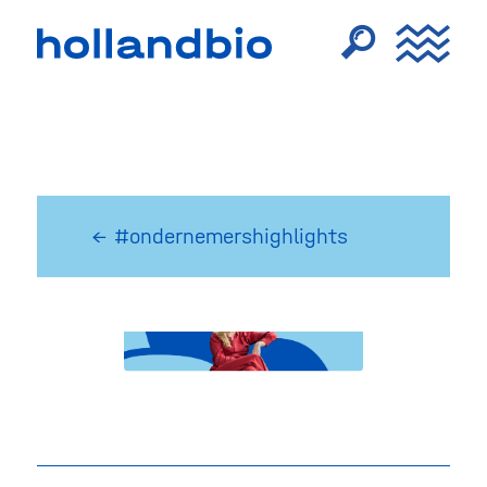
← #ondernemershighlights