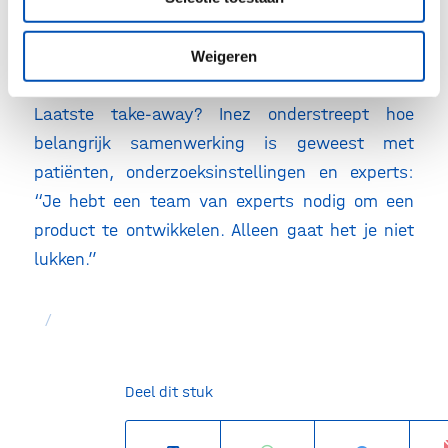
Geneesmiddelontwikkeling is een prachtig vak,
en als je dat als ondernemer kunt doen, is dat
Weigeren
nog mooier.”
Laatste take-away? Inez onderstreept hoe
belangrijk samenwerking is geweest met
patiënten, onderzoeksinstellingen en experts:
“Je hebt een team van experts nodig om een
product te ontwikkelen. Alleen gaat het je niet
lukken.”
/
Deel dit stuk