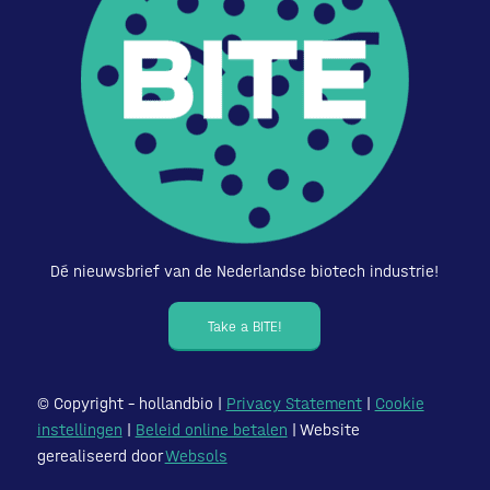
Dé nieuwsbrief van de Nederlandse biotech industrie!
Take a BITE!
© Copyright – hollandbio |
Privacy Statement
|
Cookie
instellingen
|
Beleid online betalen
| Website
gerealiseerd door
Websols