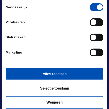
Toestemmingsselectie
Noodzakelijk
Voorkeuren
Statistieken
Marketing
Alles toestaan
BEZOEKADRES
Selectie toestaan
Laan van Nieuw Oost-Indië 131-133
2593 BM Den Haag
Weigeren
POSTADRES