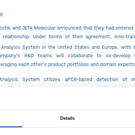
18
nostik and JETA Molecular announced that they had entered 
relationship. Under terms of their agreement, inno-train
Analysis System in the United States and Europe, with t
ompany’s R&D teams will collaborate to co-develop 
veraging each other’s product portfolios and domain experti
nalysis System utilizes qPCR-based detection of inse
 in the human genome as a means to uniquely identi
lved in stem cell transplantations.
 of JETA Molecular noted, “This agreement will ensure br
obally, while locally, JETA will remain focused on deliv
Details
 transplantation and transfusion communities. Partnering