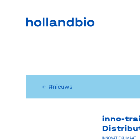
← #nieuws
inno-tra
Distrib
INNOVATIEKLIMAAT