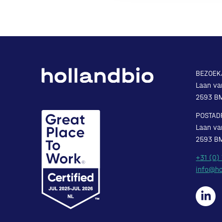
BEZOEK
Laan va
2593 B
POSTAD
Laan va
2593 B
+31 (0)
info@ho