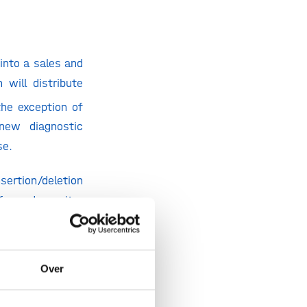
into a sales and
 will distribute
he exception of
new diagnostic
se.
rtion/deletion
fy and monitor
oader access to
ering innovative
Over
 with inno-train