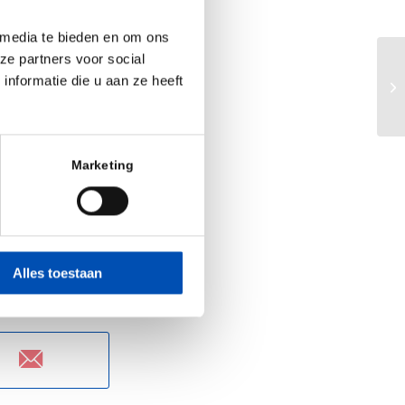
rnkey diagnostic
 media te bieden en om ons
ze partners voor social
ard to this new
Ed
nformatie die u aan ze heeft
ar pre- and post-
CR
mes resulting in
Marketing
Alles toestaan