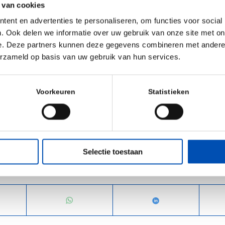
unique opportunity to collaboratively build a suite of tu
 van cookies
dressing current unmet needs in clinical testing labs.”
ent en advertenties te personaliseren, om functies voor social
. Ook delen we informatie over uw gebruik van onze site met on
, VP of inno-train Inc. stated, “We are looking forw
e. Deze partners kunnen deze gegevens combineren met andere i
panding inno-train’s product portfolio by combining molecul
erzameld op basis van uw gebruik van hun services.
nostics. This cooperation will improve transplant outco
are.”
Voorkeuren
Statistieken
lecular
Selectie toestaan