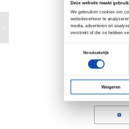
gives JETA the 
Deze website maakt gebruik
applications, ad
We gebruiken cookies om cont
websiteverkeer te analyseren
Stephan Jacobs
media, adverteren en analys
Investering voor MyLife Technologies
collaboration ex
verstrekt of die ze hebben v
transplant diag
Toestemmingsselectie
better patient c
Noodzakelijk
Source:
JETA Mo
/
Weigeren
Deel dit stuk