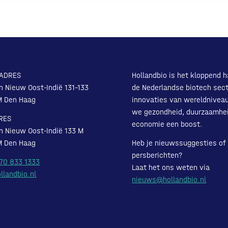
ADRES
Hollandbio is het kloppend h
n Nieuw Oost-Indië 131-133
de Nederlandse biotech sect
M Den Haag
innovaties van wereldnivea
we gezondheid, duurzaamhe
RES
economie een boost.
n Nieuw Oost-Indië 133 M
M Den Haag
Heb je nieuwssuggesties of
persberichten?
 70 833 1333
Laat het ons weten via
llandbio.nl
nieuws@hollandbio.nl