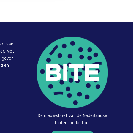
art van
or. Met
u geven
id en
Dé nieuwsbrief van de Nederlandse
biotech industrie!