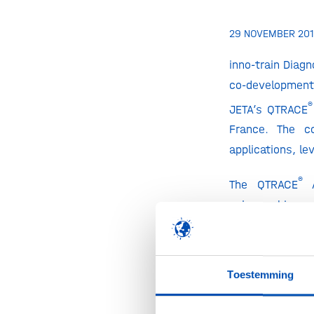
29 NOVEMBER 20
inno-train Diag
co-development 
®
JETA’s QTRACE
France. The c
applications, le
®
The QTRACE
A
polymorphisms
individuals invo
Doug Bost, CEO
our products gl
Toestemming
products to the