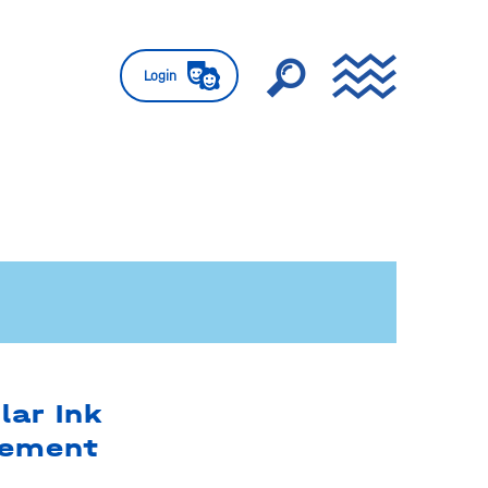
Login
lar Ink
eement