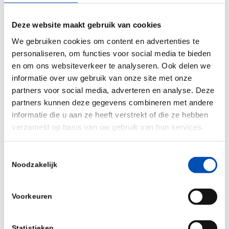
verkorten. Om een parallelle beoordeling mogelijk
Deze website maakt gebruik van cookies
te maken, moet er binnen de organisaties, maar
We gebruiken cookies om content en advertenties te
ook voor het bedrijfsleven, het een en ander
personaliseren, om functies voor social media te bieden
veranderen. Maar door intensievere samenwerking
en om ons websiteverkeer te analyseren. Ook delen we
met alle betrokkenen zullen innovatieve
informatie over uw gebruik van onze site met onze
geneesmiddelen uiteindelijk eerder voor de patiënt
partners voor social media, adverteren en analyse. Deze
beschikbaar zijn.
partners kunnen deze gegevens combineren met andere
informatie die u aan ze heeft verstrekt of die ze hebben
Praktische informatie
verzameld op basis van uw gebruik van hun services.
Datum 13 juni 2019
Toestemmingsselectie
Locatie: Vereniging Innovatieve
Noodzakelijk
Geneesmiddelen, Prinses Beatrixlaan 548-550
te Den Haag
Voorkeuren
Ontvangst: vanaf 14.30 uur
Statistieken