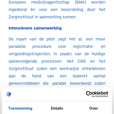
Europees medicijnagentschap (EMA) worden
ingediend én voor een beoordeling door het
Zorginstituut in aanmerking komen.
Intensievere samenwerking
De naam van de pilot zegt het al: een meer
parallelle procedure voor registratie- en
vergoedingstrajecten, in plaats van de huidige
opeenvolgende processen. Het CBG en het
Zorginstituut zullen een werkwijze ontwikkelen
aan de hand van een beperkt aantal
geneesmiddelen die parallel beoordeeld zullen
worden. Daarnaast streven beide organisaties
naar meer synergie in de procedures en het
voorkomen van dubbel werk in de verschillende
Toestemming
Details
Over
trajecten. Dit gaat de zogeheten ‘time to patiënt’