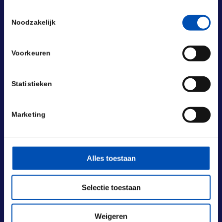
Toestemmingsselectie
Noodzakelijk
Voorkeuren
Statistieken
Marketing
Alles toestaan
Selectie toestaan
BEZOEKADRES
Laan van Nieuw Oost-Indië 131-133
2593 BM Den Haag
Weigeren