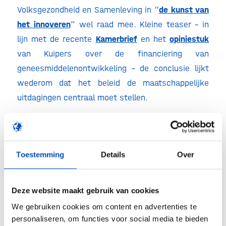
Volksgezondheid en Samenleving in “
de kunst van
het innoveren
” wel raad mee. Kleine teaser – in
lijn met de recente
Kamerbrief
en het
opiniestuk
van Kuipers over de financiering van
geneesmiddelenontwikkeling – de conclusie lijkt
wederom dat het beleid de maatschappelijke
uitdagingen centraal moet stellen.
Tot slot sluiten wij ons ook graag aan bij
gezondheidsgoeroe Marcel Levi, die -vanuit een
breder perspectief- in zijn
recente column
Toestemming
Details
Over
concludeert dat we het allemaal veel te
ingewikkeld maken. Met wat minder risico-
Deze website maakt gebruik van cookies
aversie, wat meer experimenteerruimte en een
We gebruiken cookies om content en advertenties te
lerende feedbackloop kan het uiteindelijk veel
personaliseren, om functies voor social media te bieden
sneller en beter – ook in de zorg.