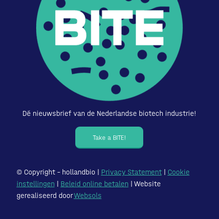
Dé nieuwsbrief van de Nederlandse biotech industrie!
Take a BITE!
© Copyright – hollandbio |
Privacy Statement
|
Cookie
instellingen
|
Beleid online betalen
| Website
gerealiseerd door
Websols