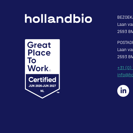
BEZOEK
Laan va
2593 B
POSTAD
Laan va
2593 B
+31 (0)
info@ho