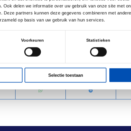
sterdam, our global footprint provides us the opportunity
. Ook delen we informatie over uw gebruik van onze site met on
tions around the world, allowing us to deepen our understan
e. Deze partners kunnen deze gegevens combineren met andere i
ssion.”
erzameld op basis van uw gebruik van hun services.
Voorkeuren
Statistieken
Selectie toestaan