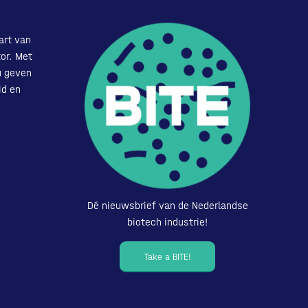
art van
or. Met
u geven
id en
Dé nieuwsbrief van de Nederlandse
biotech industrie!
Take a BITE!