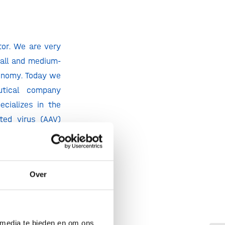
tor. We are very
all and medium-
conomy. Today we
tical company
ecializes in the
ted virus (AAV)
ing with serious
t phase. In 2021
Over
with tailor made
 GTx Netherlands
ew York, London,
 media te bieden en om ons