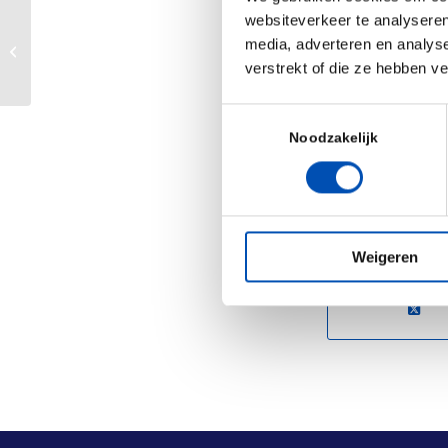
Shannon, and Am
websiteverkeer te analyseren
Beter gebruik van gezondheidsdata
leading institu
media, adverteren en analys
essentieel voor #dezorgvanmorgen,
and their progre
verstrekt of die ze hebben v
maar wie...
Home
Toestemmingsselectie
Noodzakelijk
/
Deel dit stuk
Weigeren