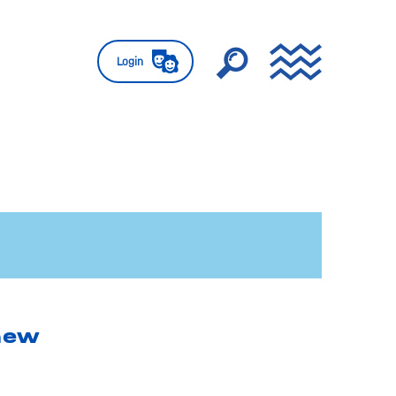
Login
new