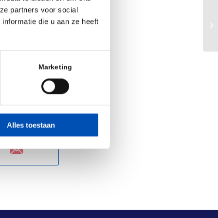
 to partner with
ze partners voor social
ding of diseases
Ho
nformatie die u aan ze heeft
as
Marketing
Alles toestaan