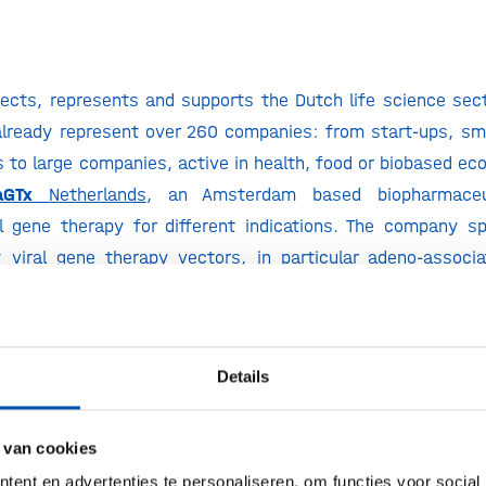
ects, represents and supports the Dutch life science sec
already represent over 260 companies: from start-ups, sm
 to large companies, active in health, food or biobased e
raGTx
Netherlands
, an Amsterdam based biopharmaceu
l gene therapy for different indications. The company sp
 viral gene therapy vectors, in particular adeno-associa
ics.
 to develop potentially curative treatments for patients liv
al product candidates are in the discovery and developmen
Details
o our brand new facility at Paalbergweg 2 in Amsterdam, 
 execute our R&D and vector production activities. Meira
 van cookies
y-owned subsidiary of MeiraGTx Holdings plc. With sites in N
ent en advertenties te personaliseren, om functies voor social