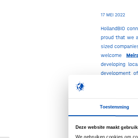
17 MEI 2022
HollandBIO conn
proud that we 
sized companies
welcome
Mei
developing loca
development of
based therapeut
“Our mission is
diseases. Sever
Toestemming
we have moved t
laboratories to
Deze website maakt gebruik
B.V. is a wholl
We gebruiken cookies om cont