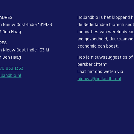
ADRES
Hollandbio is het kloppend h
n Nieuw Oost-Indië 131-133
de Nederlandse biotech sect
M Den Haag
innovaties van wereldnivea
we gezondheid, duurzaamhe
RES
economie een boost.
n Nieuw Oost-Indië 133 M
M Den Haag
Heb je nieuwssuggesties of
persberichten?
 70 833 1333
Laat het ons weten via
llandbio.nl
nieuws@hollandbio.nl