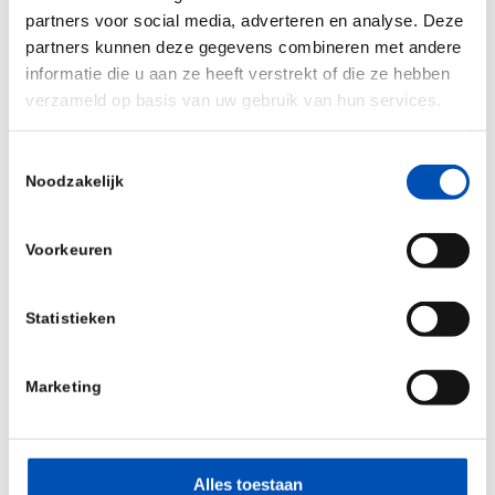
partners voor social media, adverteren en analyse. Deze
Agnes Versteegen, Co-Founder & CPMO:
partners kunnen deze gegevens combineren met andere
a.versteegen@cintlpharma.com
informatie die u aan ze heeft verstrekt of die ze hebben
Shuling Ferradas Fernandez, CRA:
verzameld op basis van uw gebruik van hun services.
sf.ferradas@cintlpharma.com
Toestemmingsselectie
Noodzakelijk
Voorkeuren
Statistieken
Marketing
/
Alles toestaan