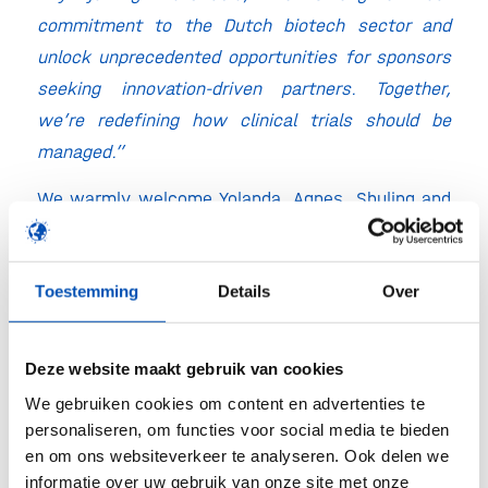
commitment to the Dutch biotech sector and
unlock unprecedented opportunities for sponsors
seeking innovation-driven partners. Together,
we’re redefining how clinical trials should be
managed.”
We warmly welcome Yolanda, Agnes, Shuling and
the entire CiNTL team to the hollandbio
community!
Toestemming
Details
Over
For general inquiries, please contact us at
info@cintlpharma.com
Deze website maakt gebruik van cookies
Direct contacts:
We gebruiken cookies om content en advertenties te
personaliseren, om functies voor social media te bieden
Yolanda Cabrera-Sybesma, Co-Founder & CEO:
en om ons websiteverkeer te analyseren. Ook delen we
yc.sybesma@cintlpharma.com
informatie over uw gebruik van onze site met onze