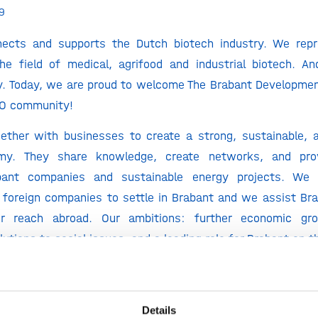
9
nects and supports the Dutch biotech industry. We rep
e field of medical, agrifood and industrial biotech. An
ly. Today, we are proud to welcome The Brabant Developme
IO community!
ther with businesses to create a strong, sustainable, a
my. They share knowledge, create networks, and prov
abant companies and sustainable energy projects. We 
 foreign companies to settle in Brabant and we assist B
ir reach abroad. Our ambitions: further economic gro
utions to social issues, and a leading role for Brabant on t
ntures
rabant Ventures label to focus, using knowledge and 
Details