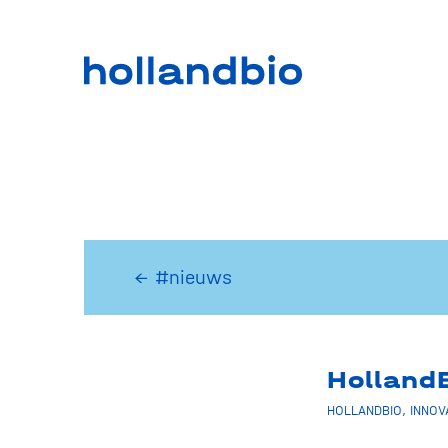
← #nieuws
Hollan
HOLLANDBIO
,
INNOV