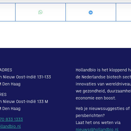
ADRES
Hollandbio is het kloppend h
n Nieuw Oost-Indië 131-133
de Nederlandse biotech sect
M Den Haag
innovaties van wereldnivea
we gezondheid, duurzaamhe
RES
economie een boost.
n Nieuw Oost-Indië 133 M
M Den Haag
Heb je nieuwssuggesties of
persberichten?
 70 833 1333
Laat het ons weten via
llandbio.nl
nieuws@hollandbio.nl