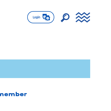
Login
 member