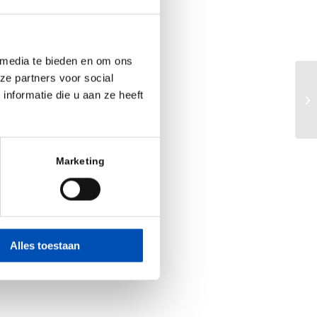
scaleups in the
tenance, Supply
 media te bieden en om ons
ze partners voor social
Ne
nformatie die u aan ze heeft
Me
Marketing
Alles toestaan