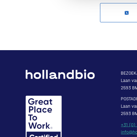
BEZOEK
Laan va
2593 B
POSTAD
Laan va
2593 B
+31 (0)
info@ho