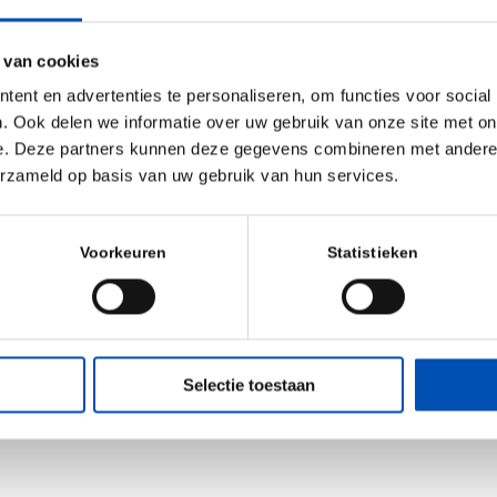
d future-proof growth of ambitious Brabant startups and 
 Health, High-Tech Systems and Software, Agri-food, Main
 van cookies
based Economy top industries.
ent en advertenties te personaliseren, om functies voor social
orking together? Please visit
www.bom.nl
. Ook delen we informatie over uw gebruik van onze site met on
e. Deze partners kunnen deze gegevens combineren met andere i
ead, become a
proud HollandBIO member too
!
erzameld op basis van uw gebruik van hun services.
Voorkeuren
Statistieken
Selectie toestaan