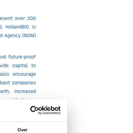
resent over 200
d, HollandBIO is
nt Agency (BOM)
nd future-proof
ide capital to
also encourage
rabant companies
wth, increased
he world stage.
capital, on the
Over