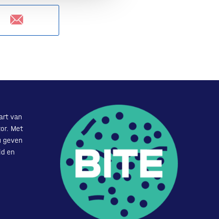
art van
or. Met
u geven
id en