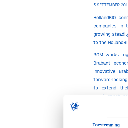
3 SEPTEMBER 201
HollandBIO con
companies in th
growing steadi
to the HollandB
BOM works toge
Brabant econo
innovative Br
forward-looking
to extend the
employment, sol
BOM Brabant Ve
BOM uses the B
Toestemming