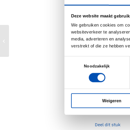
accelerated an
Life Science &
Deze website maakt gebruik
Chain, and Bio-
We gebruiken cookies om cont
Interested in w
websiteverkeer te analyseren
Europese Commissie en OESO pleiten
media, adverteren en analys
voor overbruggen gaten
Follow BOM’s l
verstrekt of die ze hebben v
financieringsland...
Toestemmingsselectie
Noodzakelijk
Weigeren
/
Deel dit stuk