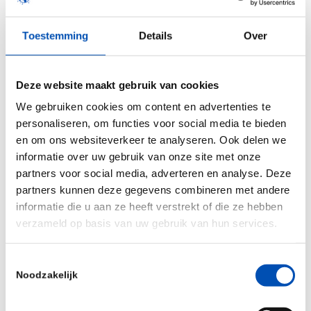
relationships between patients and the industry.
Toestemming
Details
Over
admedicum helps to merge benefit for patients
and value-for-money for the industry. Their staff
has vast experience guiding companies to meet
Deze website maakt gebruik van cookies
the expectations of regulatory and HTA authorities
We gebruiken cookies om content en advertenties te
in regard to patient-relevant data.
personaliseren, om functies voor social media te bieden
en om ons websiteverkeer te analyseren. Ook delen we
Read more
about how admedicum aligns products
informatie over uw gebruik van onze site met onze
and services of companies with the needs of
partners voor social media, adverteren en analyse. Deze
patients on their website.
partners kunnen deze gegevens combineren met andere
informatie die u aan ze heeft verstrekt of die ze hebben
verzameld op basis van uw gebruik van hun services.
Toestemmingsselectie
Noodzakelijk
/