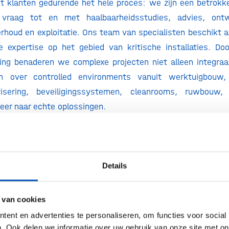
gt klanten gedurende het hele proces: we zijn een betrokk
 vraag tot en met haalbaarheidsstudies, advies, ontwe
erhoud en exploitatie. Ons team van specialisten beschikt 
ire expertise op het gebied van kritische installaties. Doo
ing benaderen we complexe projecten niet alleen integraa
 over controlled environments vanuit werktuigbouw, 
sering, beveiligingssystemen, cleanrooms, ruwbouw, c
meer naar echte oplossingen.
kwaliteit en hygiëne. Het zijn drie cruciale f
nindustrie. De uiterst strenge eisen die u stelt aan uw
echt: in deze sectoren is de impact van een vervuiling, ve
Details
t. Naast ons specialisme in controlled environments zijn w
n –automatisering. Kuijpers zorgt ervoor dat installaties, 
 van cookies
ines voldoen aan de hoge eisen op het gebied van kwalit
ent en advertenties te personaliseren, om functies voor social
. Ook delen we informatie over uw gebruik van onze site met on