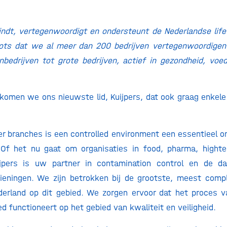
indt, vertegenwoordigt en ondersteunt de Nederlandse life
rots dat we al meer dan 200 bedrijven vertegenwoordigen:
nbedrijven tot grote bedrijven, actief in gezondheid, voe
omen we ons nieuwste lid, Kuijpers, dat ook graag enkel
r branches is een controlled environment een essentieel o
. Of het nu gaat om organisaties in food, pharma, highte
ijpers is uw partner in contamination control en de da
rzieningen. We zijn betrokken bij de grootste, meest com
erland op dit gebied. We zorgen ervoor dat het proces v
d functioneert op het gebied van kwaliteit en veiligheid.