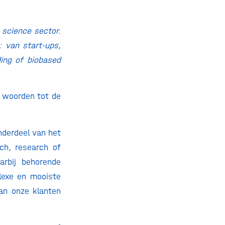
 science sector.
 van start-ups,
ding of biobased
e woorden tot de
nderdeel van het
ch, research of
arbij behorende
plexe en mooiste
an onze klanten