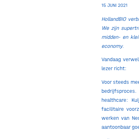
15 JUNI 2021
HollandBIO verb
We zijn supert
midden- en klei
economy.
Vandaag verwelk
lezer richt:
Voor steeds mee
bedrijfsproces
healthcare: Ku
facilitaire voo
werken van Ned
aantoonbaar goe