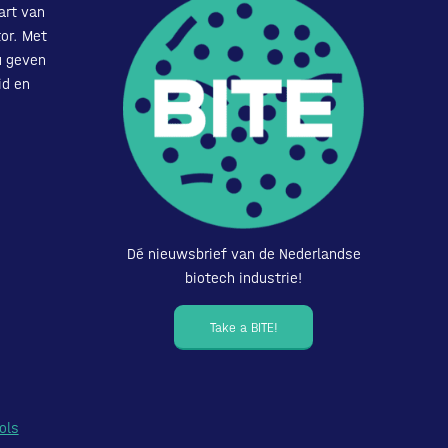
art van
or. Met
u geven
id en
Dé nieuwsbrief van de Nederlandse
biotech industrie!
Take a BITE!
ols