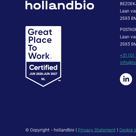
BEZOEK
Laan va
2593 B
POSTAD
Laan va
2593 B
+31 (0)
info@ho
© Copyright – hollandbio |
Privacy Statement
|
Cookie i