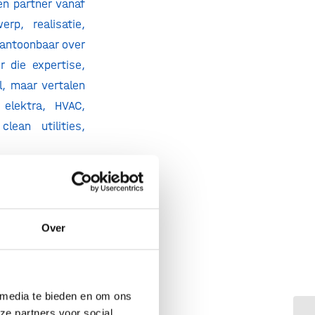
en partner vanaf
rp, realisatie,
aantoonbaar over
r die expertise,
l, maar vertalen
elektra, HVAC,
lean utilities,
actoren in de
 installaties en
rontreiniging of
Over
ij ook expert in
leidingen, tanks,
eit, hygiëne en
 media te bieden en om ons
ze partners voor social