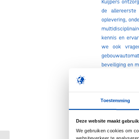
Kuijpers ontzor
de allereerste
oplevering, ond
multidisciplina
kennis en ervar
we ook vragen
gebouwautomati
beveiliging en 
Veiligheid, 
voedingsmiddele
gebouw zijn ter
Toestemming
besmetting groo
procestechniek e
Deze website maakt gebruik
ketels en mach
We gebruiken cookies om cont
veiligheid.
websiteverkeer te analyseren