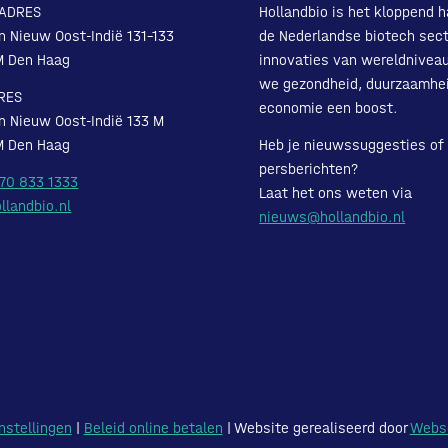
ADRES
Hollandbio is het kloppend h
n Nieuw Oost-Indië 131-133
de Nederlandse biotech sect
M Den Haag
innovaties van wereldnivea
we gezondheid, duurzaamhe
RES
economie een boost.
n Nieuw Oost-Indië 133 M
M Den Haag
Heb je nieuwssuggesties of
persberichten?
 70 833 1333
Laat het ons weten via
llandbio.nl
nieuws@hollandbio.nl
nstellingen
|
Beleid online betalen
| Website gerealiseerd door
Webs