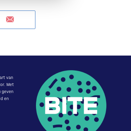
art van
or. Met
u geven
id en