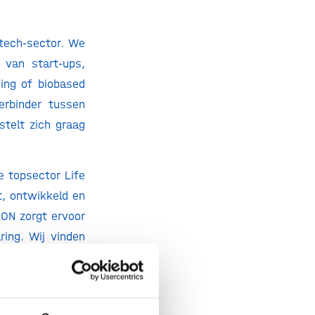
otech-sector. We
 van start-ups,
ding of biobased
erbinder tussen
stelt zich graag
e topsector Life
t, ontwikkeld en
CON zorgt ervoor
ring. Wij vinden
n kunnen worden
ij ook flexibel