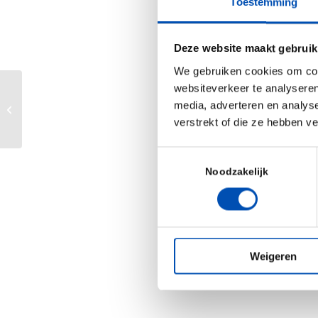
Toestemming
inzetbaar voor 
opdrachtgevers.
Deze website maakt gebruik
grotere behoeft
We gebruiken cookies om cont
van automatise
websiteverkeer te analyseren
onnodig risico l
Scaling beyond Series C: Insights
media, adverteren en analys
aan te trekken.
from the frontlines
verstrekt of die ze hebben v
Binnen holland
Toestemmingsselectie
samenwerkingen
Noodzakelijk
mensen te ontm
andere gelegenh
ons op!”
Weigeren
/