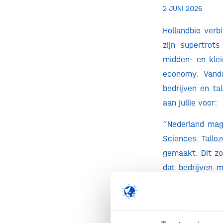
2 JUNI 2026
Hollandbio verb
zijn supertrot
midden- en klei
economy. Vand
bedrijven en ta
aan jullie voor:
“Nederland mag 
Sciences. Tallo
gemaakt. Dit zo
dat bedrijven m
áltijd en snel
gemaakt.
Naast onze (ex