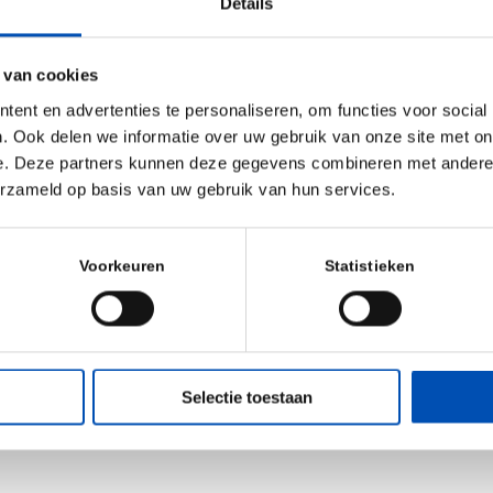
Details
het inrichten van HR- en recruitmenttools, systemen en pr
 Wanneer een start-up zich ontwikkelt tot een scale-up, o
 van cookies
e aan structuur. Wij bieden de juiste ondersteuning met u
ent en advertenties te personaliseren, om functies voor social
ring, wetgeving én de markt. Hiermee borgen we dat onze
. Ook delen we informatie over uw gebruik van onze site met on
open om talent te verliezen en stellen hen in staat om zelf
e. Deze partners kunnen deze gegevens combineren met andere i
erzameld op basis van uw gebruik van hun services.
bio willen wij op een laagdrempelige en persoonlijk
 opzetten met ambitieuze Life Sciences-bedrijven. We ho
Voorkeuren
Statistieken
oeten tijdens het hollandbio
Dutch Biotech Event
in Maar
eid. Eerder kan natuurlijk ook, neem gerust eens vrijblij
Selectie toestaan