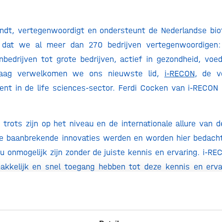
indt, vertegenwoordigt en ondersteunt de Nederlandse bi
s dat we al meer dan 270 bedrijven vertegenwoordigen:
nbedrijven tot grote bedrijven, actief in gezondheid, voe
aag verwelkomen we ons nieuwste lid,
i-RECON
, de v
lent in de life sciences-sector. Ferdi Cocken van i-RECON 
trots zijn op het niveau en de internationale allure van d
ze baanbrekende innovaties werden en worden hier bedach
u onmogelijk zijn zonder de juiste kennis en ervaring. i-RE
akkelijk en snel toegang hebben tot deze kennis en erva
 de juiste mensen, zodat ideeën tot de beste producte
ecutive) search- en recruitmentdienstverlening, zijn w