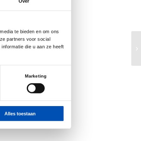
Over
ocessen bij onze
ntstaat vaak een
p-to-date kennis
 media te bieden en om ons
 opdrachtgevers
ze partners voor social
 de juiste mensen
Su
nformatie die u aan ze heeft
de
e manier nieuwe
pen veel nieuwe
Marketing
ssen of bij een
vend
contact
met
Alles toestaan