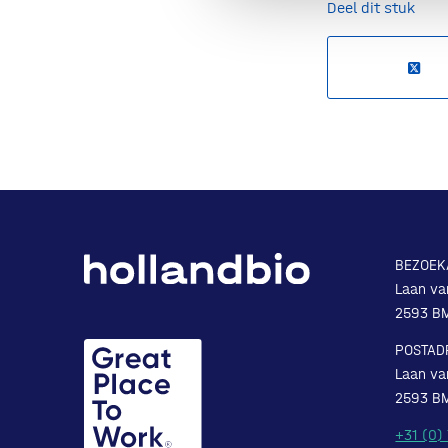
Deel dit stuk
BEZOEK
Laan va
2593 B
POSTAD
Laan va
2593 B
+31 (0)