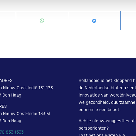
ADRES
Hollandbio is het kloppend h
n Nieuw Oost-Indië 131-133
de Nederlandse biotech sect
M Den Haag
innovaties van wereldnivea
we gezondheid, duurzaamhe
RES
economie een boost.
n Nieuw Oost-Indië 133 M
M Den Haag
Heb je nieuwssuggesties of
persberichten?
 70 833 1333
Laat het ons weten via