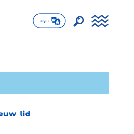
Login
euw lid