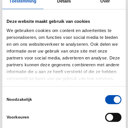
Toestemming
Details
Over
International Award, under embargo until 14
October 2021 en Who’s Who Legal 2020).
Deze website maakt gebruik van cookies
Volg
Genome Lawyers
en
Hanneke Later-Nijland
We gebruiken cookies om content en advertenties te
op LinkedIn of kijk op
www.genome-lawyers.com
personaliseren, om functies voor social media te bieden
voor meer informatie.
en om ons websiteverkeer te analyseren. Ook delen we
Wil je lid worden van de besloten LinkedIn groep
informatie over uw gebruik van onze site met onze
“Genome Lawyers EU Pharma & Biotech Law”, om
partners voor social media, adverteren en analyse. Deze
met enige regelmaat updates te ontvangen op dit
partners kunnen deze gegevens combineren met andere
informatie die u aan ze heeft verstrekt of die ze hebben
gebied, stuur een e-mail aan:
hello@genome-
verzameld op basis van uw gebruik van hun services.
lawyers.com
Toestemmingsselectie
/
Noodzakelijk
Voorkeuren
Deel dit stuk