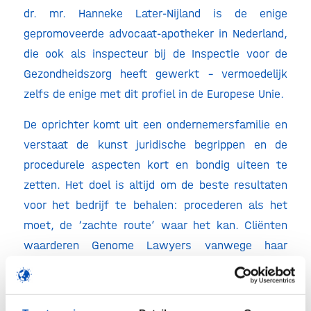
dr. mr. Hanneke Later-Nijland is de enige
gepromoveerde advocaat-apotheker in Nederland,
die ook als inspecteur bij de Inspectie voor de
Gezondheidszorg heeft gewerkt – vermoedelijk
zelfs de enige met dit profiel in de Europese Unie.
De oprichter komt uit een ondernemersfamilie en
verstaat de kunst juridische begrippen en de
procedurele aspecten kort en bondig uiteen te
zetten. Het doel is altijd om de beste resultaten
voor het bedrijf te behalen: procederen als het
moet, de ‘zachte route’ waar het kan. Cliënten
waarderen Genome Lawyers vanwege haar
‘
exceptional high level of service
’, ‘
vast
knowledge of pharmaceutical law
’ and ‘
clear
communications with the client
’. (Bronnen: