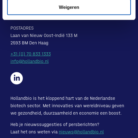
BEZOEKADRES
Weigeren
Laan van Nieuw Oost-Indië 131-133
2593 BM Den Haag
POSTADRES
Laan van Nieuw Oost-Indië 133 M
2593 BM Den Haag
+31 (0) 70 833 1333
info@hollandbio.nl
Hollandbio is het kloppend hart van de Nederlandse
biotech sector. Met innovaties van wereldniveau geven
we gezondheid, duurzaamheid en economie een boost.
Heb je nieuwssuggesties of persberichten?
Laat het ons weten via
nieuws@hollandbio.nl