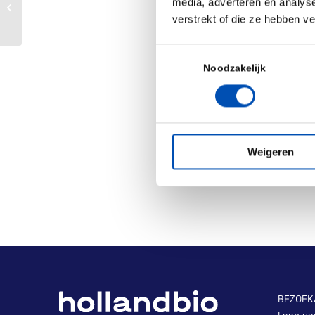
media, adverteren en analys
lange en hobbel
Accelerator
verstrekt of die ze hebben v
denkt hier uite
Toestemmingsselectie
/
Noodzakelijk
Deel dit stuk
Weigeren
BEZOEK