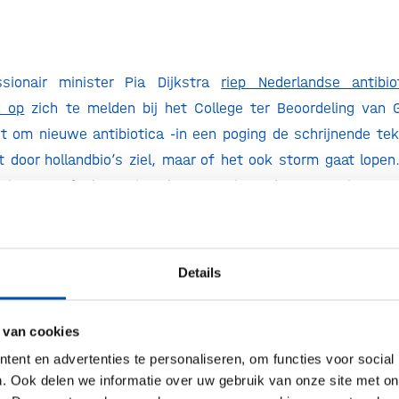
sionair minister Pia Dijkstra
riep Nederlandse antibio
k op
zich te melden bij het College ter Beoordeling van 
t om nieuwe antibiotica -in een poging de schrijnende te
dt door hollandbio’s ziel, maar of het ook storm gaat lope
 in. Het afgelopen jaar beet menig ondernemer uit onze
p het gebrek aan financiering om producten door te ontwik
 brengen, met faillissementen tot gevolg.
Details
ikkeling en -resistentie
vragen om meer dan alleen awar
a’s voorganger Kuipers het topic weer hoog op de intern
 we nog altijd in spanning op het Nationaal Actieplan 
 van cookies
zien de urgentie, en het belang van de komst van nieuwe
ent en advertenties te personaliseren, om functies voor social
assage over hoe we de ontwikkelaars en producenten ga
. Ook delen we informatie over uw gebruik van onze site met on