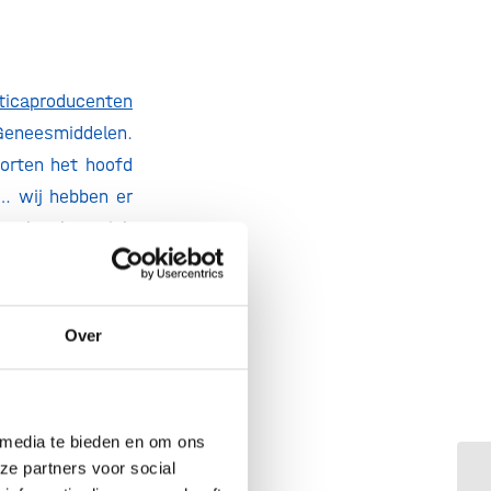
ticaproducenten
Geneesmiddelen.
korten het hoofd
n… wij hebben er
 achterban zich
kelen en naar de
Over
eness
, zo blijkt.
ationale agenda
AMR dat hij ook
 antibiotica, is
 media te bieden en om ons
an helpen op de
ze partners voor social
Fa