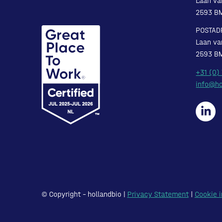
Laan va
2593 B
POSTAD
Laan va
2593 B
+31 (0)
info@ho
© Copyright – hollandbio |
Privacy Statement
|
Cookie i