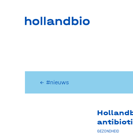
← #nieuws
Hollandb
antibiot
GEZONDHEID