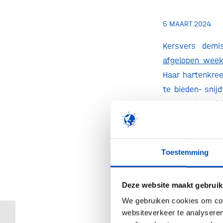
5 MAART 2024
Kersvers demis
afgelopen wee
Haar hartenkree
te bieden- snij
een hard hoofd
namelijk stuk o
markt te kunnen
Toestemming
Antibioticaontw
Hoewel Dijkstr
zette, wachten
Deze website maakt gebruik
aankondigde. Ge
We gebruiken cookies om cont
een ronkende p
websiteverkeer te analyseren
Hollandbio verwelkomt Oncode