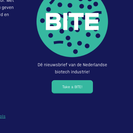
or. Met
u geven
id en
Dé nieuwsbrief van de Nederlandse
biotech industrie!
Take a BITE!
ols