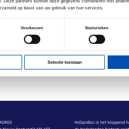
e. Deze partners kunnen deze gegevens combineren met andere i
ige route van lab naar praktijk daarin absoluut onmisbaar
erzameld op basis van uw gebruik van hun services.
raard graag over mee!
Voorkeuren
Statistieken
Selectie toestaan
ADRES
Hollandbio is het kloppend h