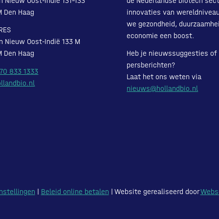
n Nieuw Oost-Indië 131-133
de Nederlandse biotech sect
M Den Haag
innovaties van wereldnivea
we gezondheid, duurzaamhe
RES
economie een boost.
n Nieuw Oost-Indië 133 M
M Den Haag
Heb je nieuwssuggesties of
persberichten?
 70 833 1333
Laat het ons weten via
llandbio.nl
nieuws@hollandbio.nl
nstellingen
|
Beleid online betalen
| Website gerealiseerd door
Webs