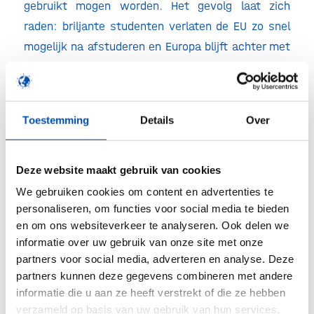
gebruikt mogen worden. Het gevolg laat zich
raden: briljante studenten verlaten de EU zo snel
mogelijk na afstuderen en Europa blijft achter met
totaal verouderde kennis en een
gereedschapskist vol achterhaalde technieken.
HollandBIO wil het tij graag keren. Daarom roepen
Toestemming
Details
Over
wij Nederland op om de voortrekkersrol in Europa
te nemen en om samen met gelijkgestemde
Deze website maakt gebruik van cookies
landen op zoek te gaan naar een oplossing.
We gebruiken cookies om content en advertenties te
Toepassing van moderne veredelingsmethoden,
personaliseren, om functies voor social media te bieden
zoals CRISPR-Cas, kunnen een aanzienlijke
en om ons websiteverkeer te analyseren. Ook delen we
bijdrage leveren aan een duurzame en diverse
informatie over uw gebruik van onze site met onze
landbouw, nieuwe geneesmiddelen en therapieën,
partners voor social media, adverteren en analyse. Deze
partners kunnen deze gegevens combineren met andere
en de circulaire economie. Hoe mooi zou het zijn
informatie die u aan ze heeft verstrekt of die ze hebben
als onze toonaangevende Nederlandse startups
verzameld op basis van uw gebruik van hun services.