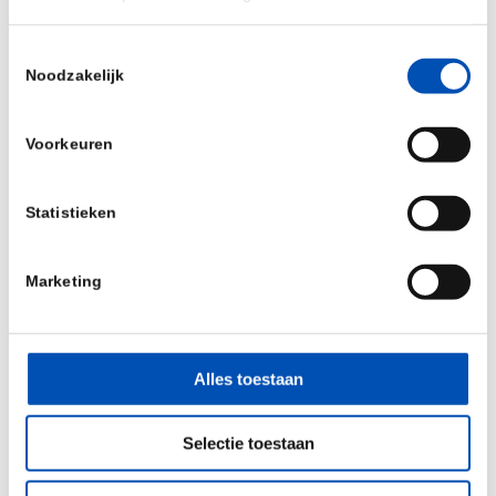
en MKB’ers eindelijk de instrumenten in handen
krijgen om vaart te maken!
Toestemmingsselectie
Noodzakelijk
Lees hier de column van Rosanne Hertzberger in
het NRC:
Voorkeuren
https://www.nrc.nl/nieuws/2018/10/13/biotech-
student-leert-alles-maar-hij-mag-niets-a2417806
Statistieken
/
Marketing
Deel dit stuk
Alles toestaan
Selectie toestaan