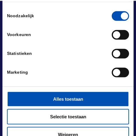
Toestemmingsselectie
Noodzakelijk
Voorkeuren
Statistieken
Marketing
Alles toestaan
Selectie toestaan
BEZOEKADRES
Laan van Nieuw Oost-Indië 131-133
Weigeren
2593 BM Den Haag