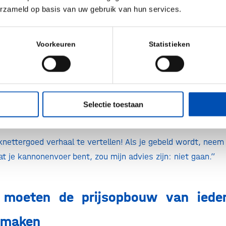
erzameld op basis van uw gebruik van hun services.
t debat over, als we het niet op basis van feiten en cijfer
Voorkeuren
Statistieken
n moeten altijd “JA” zeggen tegen
r
Selectie toestaan
ENS 50% ONEENS
knettergoed verhaal te vertellen! Als je gebeld wordt, neem
at je kannonenvoer bent, zou mijn advies zijn: niet gaan.”
n moeten de prijsopbouw van ieder
 maken