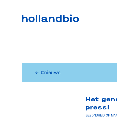
← #nieuws
Het gen
press!
GEZONDHEID OP MAA