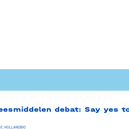
eesmiddelen debat: Say yes t
T
,
HOLLANDBIO