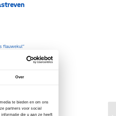
astreven
is flauwekul”
je iedere
Over
 media te bieden en om ons
ze partners voor social
 debat”
Pl
nformatie die u aan ze heeft