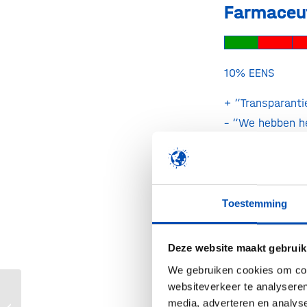
Farmaceut
10% E
+ “Transparanti
– “We hebben he
Met alle
Toestemming
maatschap
Deze website maakt gebruik
We gebruiken cookies om cont
90% E
websiteverkeer te analyseren
+ “Degene die h
Blokhuis: Kinkhoestvaccinatie voor
media, adverteren en analys