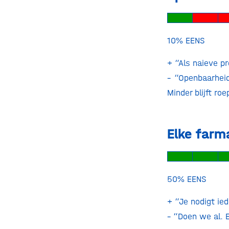
10% E
+ “Als naieve p
– “Openbaarhei
Minder blijft roe
Elke farm
50% E
+ “Je nodigt ie
– “Doen we al. E