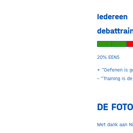
Iederee
debattrai
20% E
+ “Oefenen is g
– “Training is d
DE FOTO
Met dank aan Ni