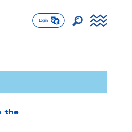
Login
o the