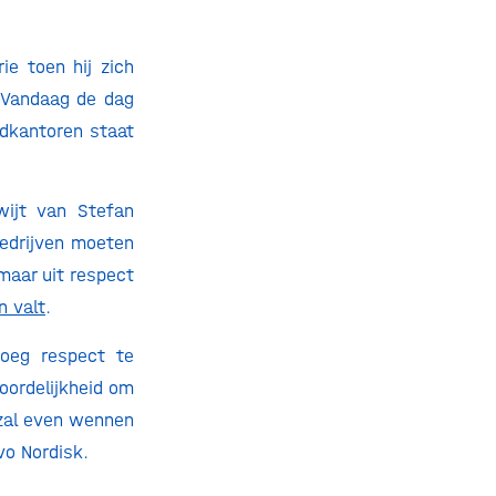
ie toen hij zich
. Vandaag de dag
fdkantoren staat
wijt van Stefan
Bedrijven moeten
 maar uit respect
n valt
.
roeg respect te
oordelijkheid om
 zal even wennen
vo Nordisk.