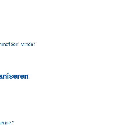
ammofoon Minder
aniseren
oende.”