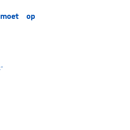
 moet op
.”