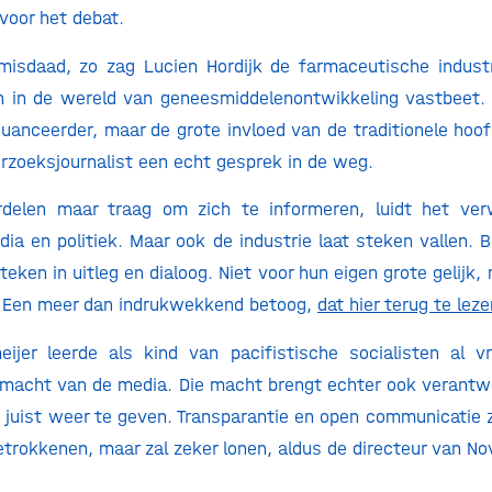
voor het debat.
misdaad, zo zag Lucien Hordijk de farmaceutische industr
en in de wereld van geneesmiddelenontwikkeling vastbeet
enuanceerder, maar de grote invloed van de traditionele hoo
rzoeksjournalist een echt gesprek in de weg.
delen maar traag om zich te informeren, luidt het ver
dia en politiek. Maar ook de industrie laat steken vallen. 
steken in uitleg en dialoog. Niet voor hun eigen grote gelijk,
. Een meer dan indrukwekkend betoog,
dat hier terug te leze
ijer leerde als kind van pacifistische socialisten al v
macht van de media. Die macht brengt echter ook verantw
rs juist weer te geven. Transparantie en open communicatie
betrokkenen, maar zal zeker lonen, aldus de directeur van No