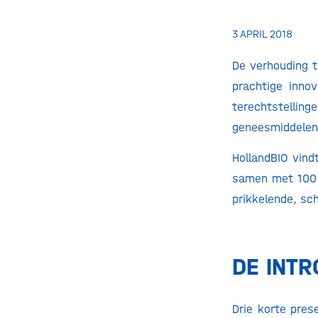
3 APRIL 2018
De verhouding t
prachtige inno
terechtste
geneesmiddelen
HollandBIO vind
samen met 100 g
prikkelende, sc
DE INTR
Drie korte pres