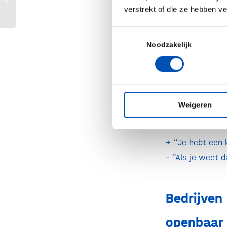
zwangeren in het RVP
verstrekt of die ze hebben v
– “Waar gaat he
Toestemmingsselectie
Noodzakelijk
Bedrijve
Nieuwsuu
Weigeren
50% E
+ “Je hebt een 
– “Als je weet d
Bedrijve
openbaar