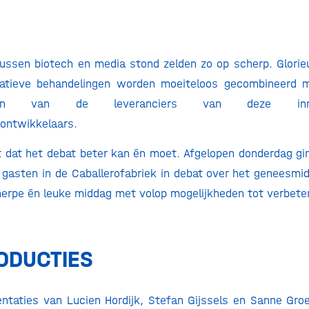
ussen biotech en media stond zelden zo op scherp. Glori
vatieve behandelingen worden moeiteloos gecombineerd me
llingen van de leveranciers van deze inn
ontwikkelaars.
t dat het debat beter kan én moet. Afgelopen donderdag 
asten in de Caballerofabriek in debat over het geneesmi
herpe én leuke middag met volop mogelijkheden tot verbeter
ODUCTIES
entaties van Lucien Hordijk, Stefan Gijssels en Sanne Gro