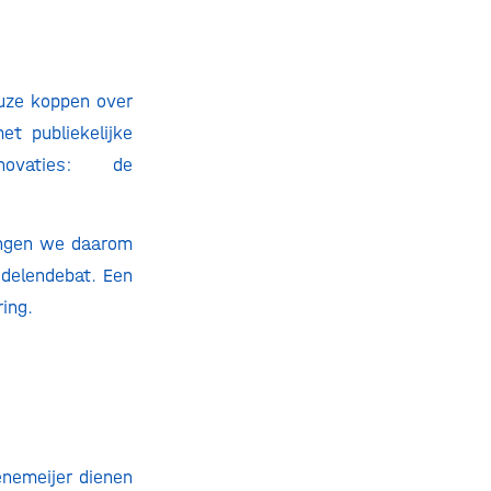
euze koppen over
t publiekelijke
ovaties: de
gingen we daarom
ddelendebat. Een
ing.
enemeijer dienen