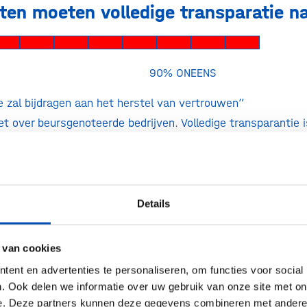
en moeten volledige transparatie n
ENS 90% ONEENS
e zal bijdragen aan het herstel van vertrouwen”
t over beursgenoteerde bedrijven. Volledige transparantie 
en feiten en cijfers verlies 
Details
pelijke discussie
 van cookies
ent en advertenties te personaliseren, om functies voor social
ENS 10% ONEENS
. Ook delen we informatie over uw gebruik van onze site met on
et oneens is met deze stelling, begrijpt geen snars van het
e. Deze partners kunnen deze gegevens combineren met andere i